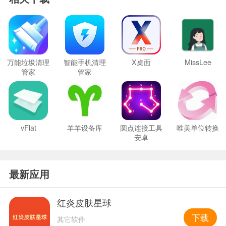
万能垃圾清理
智能手机清理
X桌面
MissLee
管家
管家
vFlat
羊羊设备库
圆点连接工具
唯美单位转换
安卓
最新应用
红炎皮肤星球
下载
其它软件