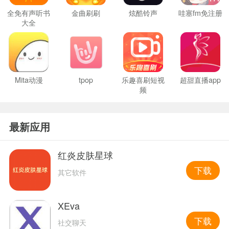
全免有声听书
金曲刷刷
炫酷铃声
哇塞fm免注册
大全
Mita动漫
tpop
乐趣喜刷短视
超甜直播app
频
最新应用
红炎皮肤星球
下载
其它软件
XEva
下载
社交聊天