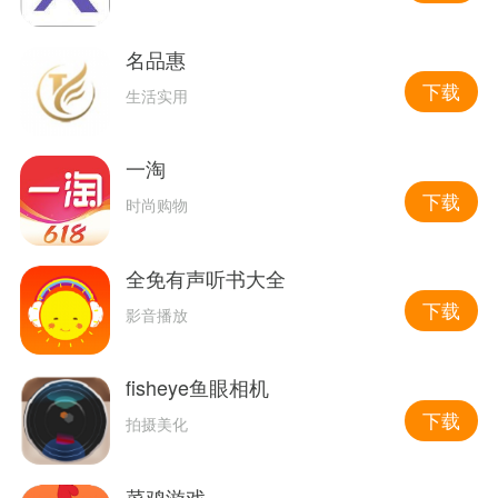
名品惠
下载
生活实用
一淘
下载
时尚购物
全免有声听书大全
下载
影音播放
fisheye鱼眼相机
下载
拍摄美化
菜鸡游戏