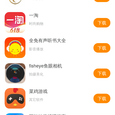
一淘
下载
时尚购物
全免有声听书大全
下载
影音播放
fisheye鱼眼相机
下载
拍摄美化
菜鸡游戏
下载
其它软件