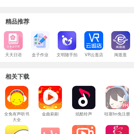
精品推荐
天天日语
盒子作业
文明随手拍
VR云逛店
闽逛逛
相关下载
全免有声听书
金曲刷刷
炫酷铃声
哇塞fm免注册
大全