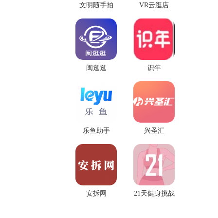
文明随手拍
VR云逛店
闽逛逛
识年
乐鱼助手
兴圣汇
安拆网
21天健身挑战