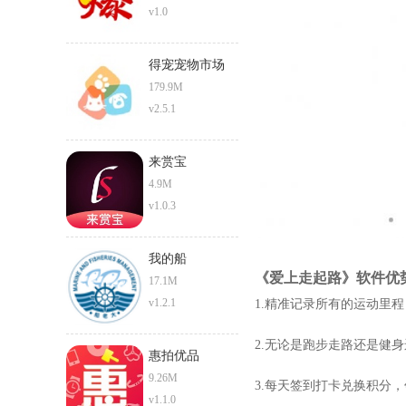
v1.0
得宠宠物市场
179.9M
v2.5.1
来赏宝
4.9M
v1.0.3
我的船
《爱上走起路》软件优
17.1M
v1.2.1
1.精准记录所有的运动里
2.无论是跑步走路还是健
惠拍优品
9.26M
3.每天签到打卡兑换积分
v1.1.0