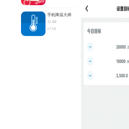
手机降温大师
32.3M
v7.3.0