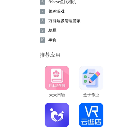
6
fisheye鱼眼相机
7
菜鸡游戏
8
万能垃圾清理管家
9
糖豆
10
丰食
推荐应用
天天日语
盒子作业