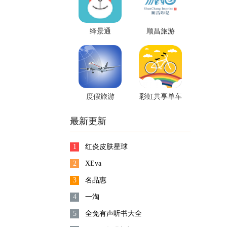
绎景通
顺昌旅游
度假旅游
彩虹共享单车
最新更新
1
红炎皮肤星球
2
XEva
3
名品惠
4
一淘
5
全免有声听书大全