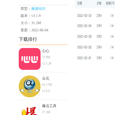
类型：
旅游出行
版本：v3.1.9
大小：31.2M
更新：2022-06-04
下载排行
心心
57.9M
v2.1.20
云元
41.17M
v2.6.0
爆点工具
27.3M