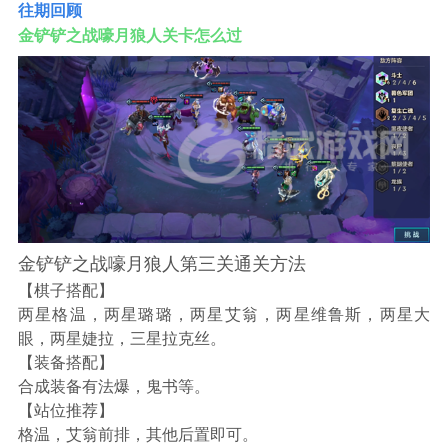
往期回顾
金铲铲之战嚎月狼人关卡怎么过
金铲铲之战嚎月狼人第三关通关方法
【棋子搭配】
两星格温，两星璐璐，两星艾翁，两星维鲁斯，两星大
眼，两星婕拉，三星拉克丝。
【装备搭配】
合成装备有法爆，鬼书等。
【站位推荐】
格温，艾翁前排，其他后置即可。