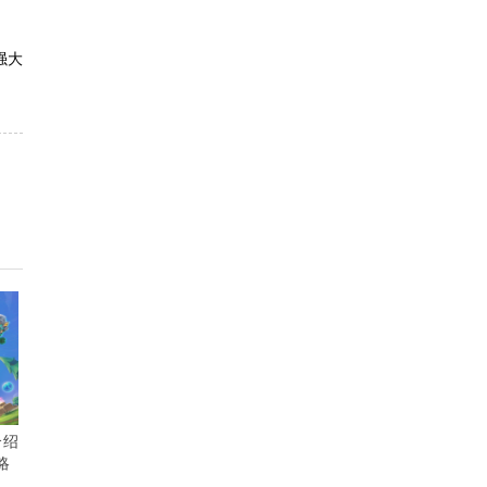
强大
介绍
略