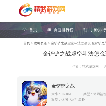
首页
页游排行榜
手游排行
首页
>
攻略资讯
> 金铲铲之战虚空斗法怎么玩 金铲铲
金铲铲之战虚空斗法怎么
作者：精武游戏网
金铲铲之战
大小：1690M
类型：休闲益
标签：
休闲
动作
装备