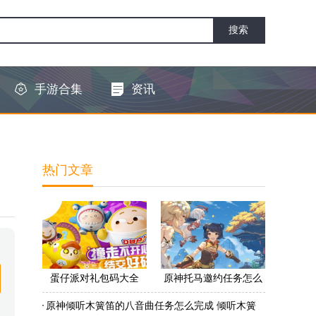
手游合集
资讯
热门文章
蛋仔派对礼包码大全
原神托马邀约任务怎么
2022 蛋仔派对礼包码怎
做 原神托马邀约任务怎
原神倾听木簧笛的八音曲任务怎么完成 倾听木簧