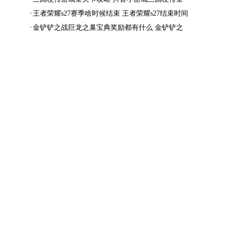
结局一览
王者荣耀s27赛季啥时候结束 王者荣耀s27结束时间
金铲铲之战巨龙之巢宝典奖励都有什么 金铲铲之
战巨龙之巢宝典奖励抢先看