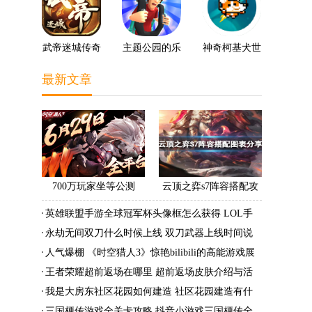
武帝迷城传奇
主题公园的乐
神奇柯基犬世
趣3D
界
最新文章
700万玩家坐等公测
云顶之弈s7阵容搭配攻
《时空猎人3》老玩家加
略 s7最强阵容搭配组成
英雄联盟手游全球冠军杯头像框怎么获得 LOL手
速回归!
大全最新
游2022全球冠军杯头像框领取活动
永劫无间双刀什么时候上线 双刀武器上线时间说
明与分享
人气爆棚 《时空猎人3》惊艳bilibili的高能游戏展
发布会
王者荣耀超前返场在哪里 超前返场皮肤介绍与活
动一览
我是大房东社区花园如何建造 社区花园建造有什
么条件
三国梗传游戏全关卡攻略 抖音小游戏三国梗传全