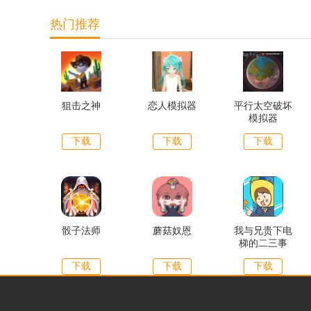
热门推荐
狙击之神
恋人模拟器
平行太空破坏
模拟器
下载
下载
下载
骰子法师
蘑菇奴恩
我与兄贵下电
梯的二三事
下载
下载
下载