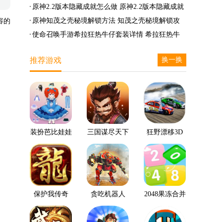
么兑换
么完成
笛的八音曲任务攻略
原神2.2版本隐藏成就怎么做 原神2.2版本隐藏成就
有哪些
原神知茂之壳秘境解锁方法 知茂之壳秘境解锁攻
容的
略
使命召唤手游希拉狂热牛仔套装详情 希拉狂热牛
仔套装后驱方法
推荐游戏
换一换
装扮芭比娃娃
三国谋尽天下
狂野漂移3D
保护我传奇
贪吃机器人
2048果冻合并