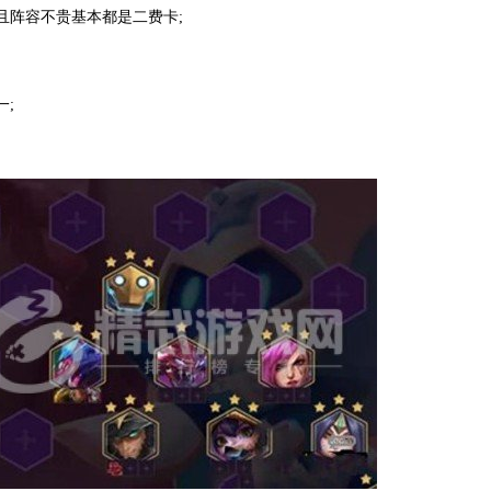
且阵容不贵基本都是二费卡;
;