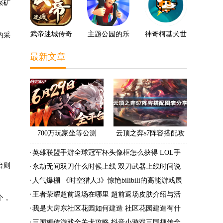
采矿
武帝迷城传奇
主题公园的乐
神奇柯基犬世
的采
趣3D
界
最新文章
700万玩家坐等公测
云顶之弈s7阵容搭配攻
《时空猎人3》老玩家加
略 s7最强阵容搭配组成
英雄联盟手游全球冠军杯头像框怎么获得 LOL手
速回归!
大全最新
台则
游2022全球冠军杯头像框领取活动
永劫无间双刀什么时候上线 双刀武器上线时间说
明与分享
人气爆棚 《时空猎人3》惊艳bilibili的高能游戏展
发布会
王者荣耀超前返场在哪里 超前返场皮肤介绍与活
个，
动一览
我是大房东社区花园如何建造 社区花园建造有什
么条件
三国梗传游戏全关卡攻略 抖音小游戏三国梗传全