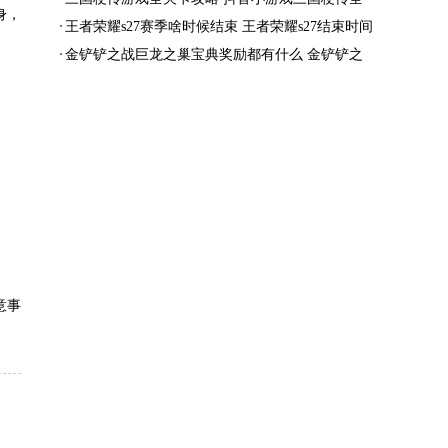
身，
结局一览
王者荣耀s27赛季啥时候结束 王者荣耀s27结束时间
金铲铲之战巨龙之巢宝典奖励都有什么 金铲铲之
战巨龙之巢宝典奖励抢先看
意事