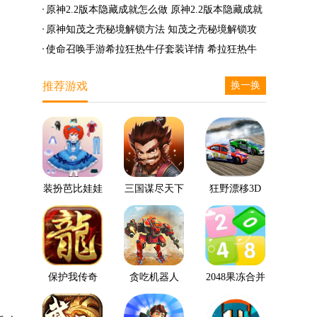
么兑换
么完成
笛的八音曲任务攻略
原神2.2版本隐藏成就怎么做 原神2.2版本隐藏成就
有哪些
原神知茂之壳秘境解锁方法 知茂之壳秘境解锁攻
略
使命召唤手游希拉狂热牛仔套装详情 希拉狂热牛
仔套装后驱方法
推荐游戏
换一换
装扮芭比娃娃
三国谋尽天下
狂野漂移3D
保护我传奇
贪吃机器人
2048果冻合并