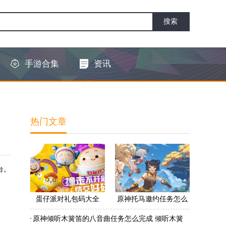
手游合集
资讯
热门文章
台。
蛋仔派对礼包码大全
原神托马邀约任务怎么
2022 蛋仔派对礼包码怎
做 原神托马邀约任务怎
原神倾听木簧笛的八音曲任务怎么完成 倾听木簧