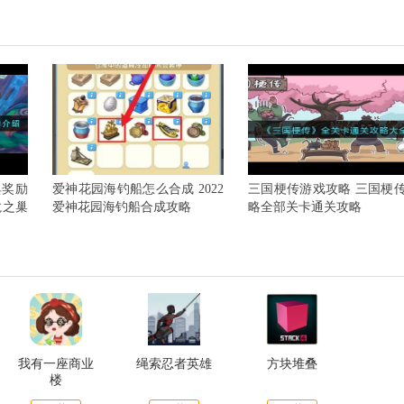
典奖励
爱神花园海钓船怎么合成 2022
三国梗传游戏攻略 三国梗
龙之巢
爱神花园海钓船合成攻略
略全部关卡通关攻略
我有一座商业
绳索忍者英雄
方块堆叠
楼