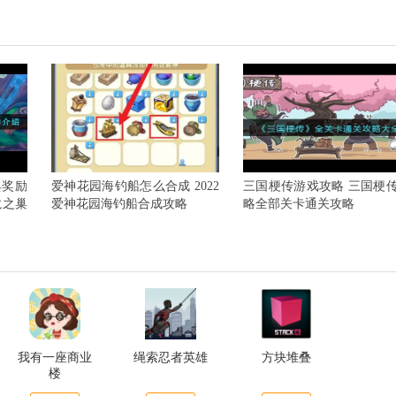
典奖励
爱神花园海钓船怎么合成 2022
三国梗传游戏攻略 三国梗
龙之巢
爱神花园海钓船合成攻略
略全部关卡通关攻略
我有一座商业
绳索忍者英雄
方块堆叠
楼