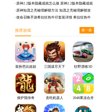
么兑换
么完成
笛的八音曲任务攻略
原神2.2版本隐藏成就怎么做 原神2.2版本隐藏成就
有哪些
原神知茂之壳秘境解锁方法 知茂之壳秘境解锁攻
略
使命召唤手游希拉狂热牛仔套装详情 希拉狂热牛
仔套装后驱方法
推荐游戏
换一换
装扮芭比娃娃
三国谋尽天下
狂野漂移3D
保护我传奇
贪吃机器人
2048果冻合并