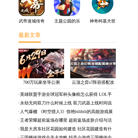
武帝迷城传奇
主题公园的乐
神奇柯基犬世
趣3D
界
最新文章
700万玩家坐等公测
云顶之弈s7阵容搭配攻
《时空猎人3》老玩家加
略 s7最强阵容搭配组成
英雄联盟手游全球冠军杯头像框怎么获得 LOL手
速回归!
大全最新
游2022全球冠军杯头像框领取活动
永劫无间双刀什么时候上线 双刀武器上线时间说
明与分享
人气爆棚 《时空猎人3》惊艳bilibili的高能游戏展
发布会
王者荣耀超前返场在哪里 超前返场皮肤介绍与活
动一览
我是大房东社区花园如何建造 社区花园建造有什
么条件
三国梗传游戏全关卡攻略 抖音小游戏三国梗传全