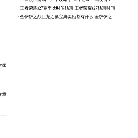
结局一览
王者荣耀s27赛季啥时候结束 王者荣耀s27结束时间
金铲铲之战巨龙之巢宝典奖励都有什么 金铲铲之
战巨龙之巢宝典奖励抢先看
大家
文章