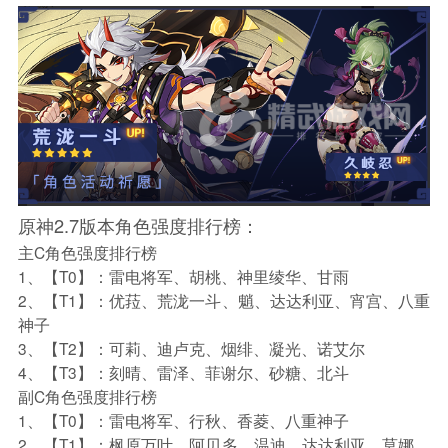
原神2.7版本角色强度排行榜：
主C角色强度排行榜
1、【T0】：雷电将军、胡桃、神里绫华、甘雨
2、【T1】：优菈、荒泷一斗、魈、达达利亚、宵宫、八重
神子
3、【T2】：可莉、迪卢克、烟绯、凝光、诺艾尔
4、【T3】：刻晴、雷泽、菲谢尔、砂糖、北斗
副C角色强度排行榜
1、【T0】：雷电将军、行秋、香菱、八重神子
2、【T1】：枫原万叶、阿贝多、温迪、达达利亚、莫娜、