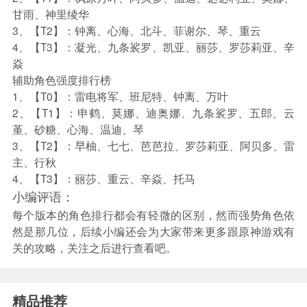
甘雨、神里绫华
3、【T2】：钟离、心海、北斗、菲谢尔、琴、重云
4、【T3】：凝光、九条裟罗、凯亚、丽莎、罗莎莉亚、辛
焱
辅助角色强度排行榜
1、【T0】：雷电将军、班尼特、钟离、万叶
2、【T1】：申鹤、莫娜、迪奥娜、九条裟罗、五郎、云
堇、砂糖、心海、温迪、琴
3、【T2】：早柚、七七、芭芭拉、罗莎莉亚、阿贝多、雷
主、行秋
4、【T3】：丽莎、重云、辛焱、托马
小编评语：
每个版本的角色排行都会有轻微的区别，然而强势角色依
然是那几位，后续小编还会为大家带来更多跟原神游戏有
关的攻略，关注之后进行查看吧。
精品推荐