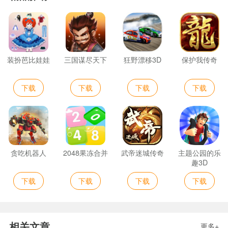
装扮芭比娃娃
三国谋尽天下
狂野漂移3D
保护我传奇
下载
下载
下载
下载
贪吃机器人
2048果冻合并
武帝迷城传奇
主题公园的乐
趣3D
下载
下载
下载
下载
相关文章
更多+