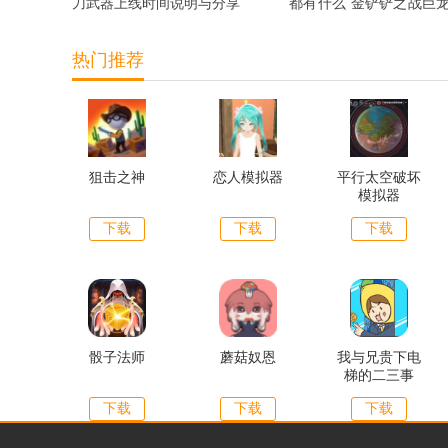
刀武器上线时间说明与分享
都有什么 金铲铲之战巨
宝典奖励抢先看
热门推荐
狙击之神
恋人模拟器
平行太空破坏
模拟器
下载
下载
下载
骰子法师
蘑菇奴恩
我与兄贵下电
梯的二三事
下载
下载
下载