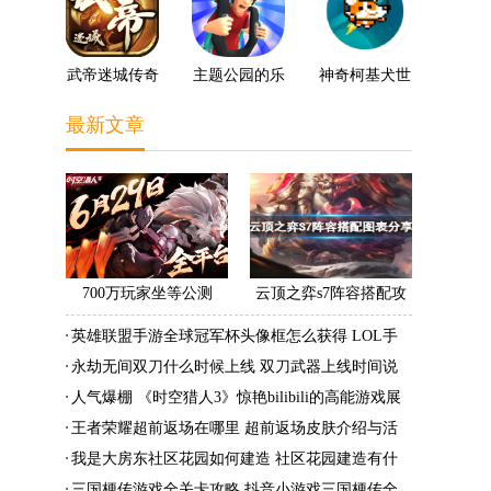
武帝迷城传奇
主题公园的乐
神奇柯基犬世
趣3D
界
最新文章
。
700万玩家坐等公测
云顶之弈s7阵容搭配攻
《时空猎人3》老玩家加
略 s7最强阵容搭配组成
英雄联盟手游全球冠军杯头像框怎么获得 LOL手
速回归!
大全最新
游2022全球冠军杯头像框领取活动
永劫无间双刀什么时候上线 双刀武器上线时间说
明与分享
人气爆棚 《时空猎人3》惊艳bilibili的高能游戏展
发布会
王者荣耀超前返场在哪里 超前返场皮肤介绍与活
动一览
我是大房东社区花园如何建造 社区花园建造有什
么条件
三国梗传游戏全关卡攻略 抖音小游戏三国梗传全