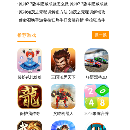
么兑换
么完成
笛的八音曲任务攻略
原神2.2版本隐藏成就怎么做 原神2.2版本隐藏成就
有哪些
原神知茂之壳秘境解锁方法 知茂之壳秘境解锁攻
略
使命召唤手游希拉狂热牛仔套装详情 希拉狂热牛
仔套装后驱方法
推荐游戏
换一换
装扮芭比娃娃
三国谋尽天下
狂野漂移3D
保护我传奇
贪吃机器人
2048果冻合并