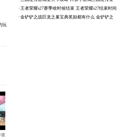
结局一览
王者荣耀s27赛季啥时候结束 王者荣耀s27结束时间
金铲铲之战巨龙之巢宝典奖励都有什么 金铲铲之
的玩
战巨龙之巢宝典奖励抢先看
传攻