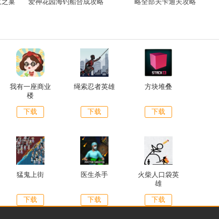
龙之巢
爱神花园海钓船合成攻略
略全部关卡通关攻略
我有一座商业
绳索忍者英雄
方块堆叠
楼
下载
下载
下载
猛鬼上街
医生杀手
火柴人口袋英
雄
下载
下载
下载