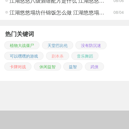
江湖悠悠八级酒谱配方是什么 江湖悠悠八级酒谱配方介绍
08/06
江湖悠悠塌坊什锦饭怎么做 江湖悠悠塌坊什锦饭食谱配方介绍
08/04
热门关键词
植物大战僵尸
天堂巴比伦
没有防沉迷
可以嘿嘿的游戏
剧本杀
音乐舞蹈
卡牌对战
休闲益智
益智
武侠
Copyright © 2011-2026 m.jingwuonline.com
豫ICP备2021019642号-1