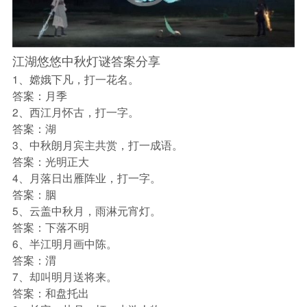
江湖悠悠中秋灯谜答案分享
1、嫦娥下凡，打一花名。
答案：月季
2、西江月怀古，打一字。
答案：湖
3、中秋朗月宾主共赏，打一成语。
答案：光明正大
4、月落日出雁阵业，打一字。
答案：胭
5、云盖中秋月，雨淋元宵灯。
答案：下落不明
6、半江明月画中陈。
答案：渭
7、却叫明月送将来。
答案：和盘托出