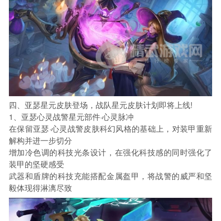
四、亚瑟星元皮肤登场，战队星元皮肤计划即将上线!
1、亚瑟心灵战警星元部件·心灵脉冲
在保留亚瑟·心灵战警皮肤科幻风格的基础上，对装甲重新
解构并进一步切分
增加冷色调的科技光条设计，在强化科技感的同时强化了
装甲的坚硬感受
武器和盾牌的科技充能搭配金属盔甲，将战警的威严和坚
毅体现得淋漓尽致