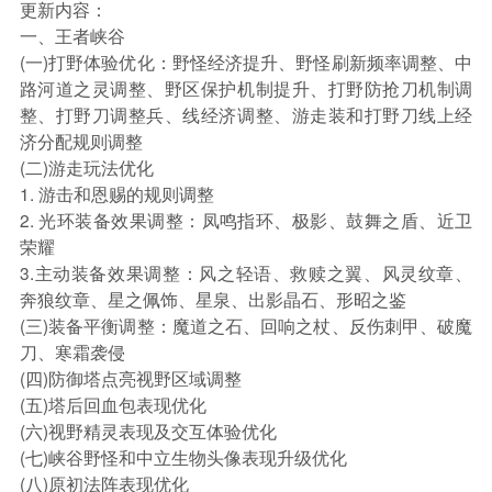
更新内容：
一、王者峡谷
(一)打野体验优化：野怪经济提升、野怪刷新频率调整、中
路河道之灵调整、野区保护机制提升、打野防抢刀机制调
整、打野刀调整兵、线经济调整、游走装和打野刀线上经
济分配规则调整
(二)游走玩法优化
1. 游击和恩赐的规则调整
2. 光环装备效果调整：凤鸣指环、极影、鼓舞之盾、近卫
荣耀
3.主动装备效果调整：风之轻语、救赎之翼、风灵纹章、
奔狼纹章、星之佩饰、星泉、出影晶石、形昭之鉴
(三)装备平衡调整：魔道之石、回响之杖、反伤刺甲、破魔
刀、寒霜袭侵
(四)防御塔点亮视野区域调整
(五)塔后回血包表现优化
(六)视野精灵表现及交互体验优化
(七)峡谷野怪和中立生物头像表现升级优化
(八)原初法阵表现优化