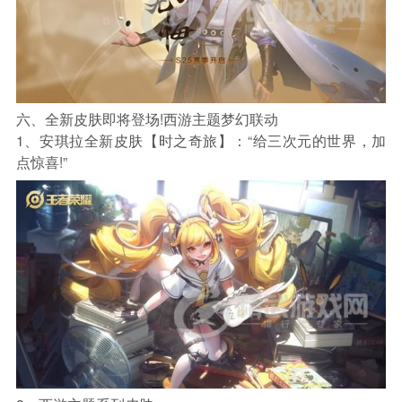
六、全新皮肤即将登场!西游主题梦幻联动
1、安琪拉全新皮肤【时之奇旅】：“给三次元的世界，加
点惊喜!”