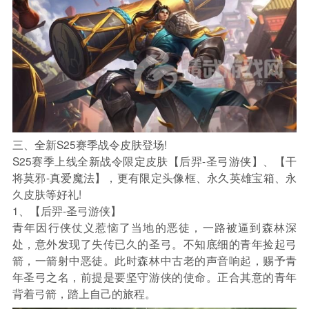
三、全新S25赛季战令皮肤登场!
S25赛季上线全新战令限定皮肤【后羿-圣弓游侠】、【干
将莫邪-真爱魔法】，更有限定头像框、永久英雄宝箱、永
久皮肤等好礼!
1、【后羿-圣弓游侠】
青年因行侠仗义惹恼了当地的恶徒，一路被逼到森林深
处，意外发现了失传已久的圣弓。不知底细的青年捡起弓
箭，一箭射中恶徒。此时森林中古老的声音响起，赐予青
年圣弓之名，前提是要坚守游侠的使命。正合其意的青年
背着弓箭，踏上自己的旅程。