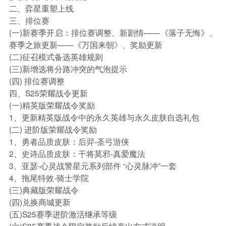
二、弈星重塑上线
三、排位赛
(一)新赛季开启：排位赛调整、新剧情——《落子无悔》、
赛季之旅更新——《万国来朝》、奖励更新
(二)征召模式备选英雄规则
(三)新增选将分路冲突的气泡提示
(四) 排位赛调整
四、S25荣耀战令更新
(一)精英版荣耀战令奖励
1、更新精英版战令中的永久英雄与永久皮肤自选礼包
(二) 进阶版荣耀战令奖励
1、勇者品质皮肤：后羿-圣弓游侠
2、史诗品质皮肤：干将莫邪-真爱魔法
3、亚瑟-心灵战警星元系列部件 “心灵脉冲”一套
4、拖尾特效-骑士学院
(三)典藏版荣耀战令
(四)兑换商城更新
(五)S25赛季进阶激活继承等级