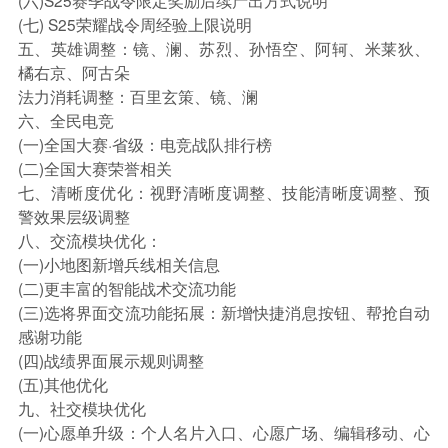
(六)S25赛季战令限定奖励后续产出方式说明
(七) S25荣耀战令周经验上限说明
五、英雄调整：镜、澜、苏烈、孙悟空、阿轲、米莱狄、
橘右京、阿古朵
法力消耗调整：百里玄策、镜、澜
六、全民电竞
(一)全国大赛·省级：电竞战队排行榜
(二)全国大赛荣誉相关
七、清晰度优化：视野清晰度调整、技能清晰度调整、预
警效果层级调整
八、交流模块优化：
(一)小地图新增兵线相关信息
(二)更丰富的智能战术交流功能
(三)选将界面交流功能拓展：新增快捷消息按钮、帮抢自动
感谢功能
(四)战绩界面展示规则调整
(五)其他优化
九、社交模块优化
(一)心愿单升级：个人名片入口、心愿广场、编辑移动、心