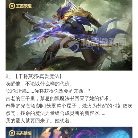
2、【干将莫邪-真爱魔法】
唤醒他，不论以什么样的代价。
“如你所愿......你将获得你想要的东西。”
古老的匣子里，禁忌的黑魔法书回应了她的祈求。
奇异的光芒顷刻间笼罩整个屋子，烛火为苏醒的时刻依次
点亮，残余的魔法力量组合成灵魂的新容器......
我的爱人就要回来了。她想着。