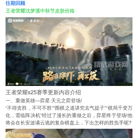
往期回顾
王者荣耀沈梦溪中秋节皮肤价格
王者荣耀s25赛季更新内容介绍
一、重做英雄—弈星·天元之弈登场!
“不得贪胜，不可不胜”“围棋之道讲究去气提子”“棋局千变万
化，需临阵决机”经过了漫长的重做之后，弈星终于登场!他
将会在长安波谲云诡的复杂棋盘上，下出怎样的胜负手呢?