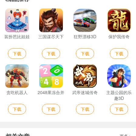
装扮芭比娃娃
三国谋尽天下
狂野漂移3D
保护我传奇
下载
下载
下载
下载
贪吃机器人
2048果冻合并
武帝迷城传奇
主题公园的乐
趣3D
下载
下载
下载
下载