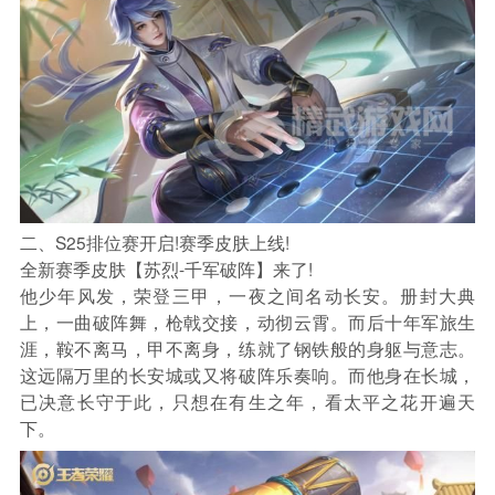
二、S25排位赛开启!赛季皮肤上线!
全新赛季皮肤【苏烈-千军破阵】来了!
他少年风发，荣登三甲，一夜之间名动长安。册封大典
上，一曲破阵舞，枪戟交接，动彻云霄。而后十年军旅生
涯，鞍不离马，甲不离身，练就了钢铁般的身躯与意志。
这远隔万里的长安城或又将破阵乐奏响。而他身在长城，
已决意长守于此，只想在有生之年，看太平之花开遍天
下。