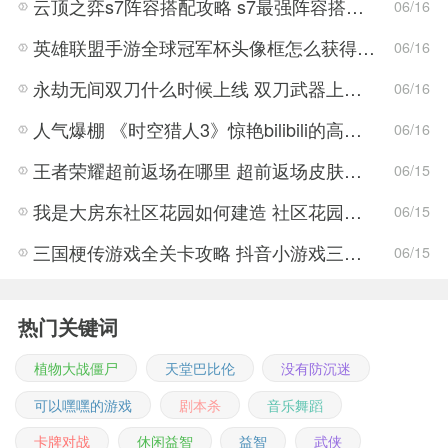
云顶之弈s7阵容搭配攻略 s7最强阵容搭配组成大全最新
06/16
英雄联盟手游全球冠军杯头像框怎么获得 LOL手游2022全球冠军杯头像框领取活动
06/16
永劫无间双刀什么时候上线 双刀武器上线时间说明与分享
06/16
人气爆棚 《时空猎人3》惊艳bilibili的高能游戏展发布会
06/16
王者荣耀超前返场在哪里 超前返场皮肤介绍与活动一览
06/15
我是大房东社区花园如何建造 社区花园建造有什么条件
06/15
三国梗传游戏全关卡攻略 抖音小游戏三国梗传全结局一览
06/15
热门关键词
植物大战僵尸
天堂巴比伦
没有防沉迷
可以嘿嘿的游戏
剧本杀
音乐舞蹈
卡牌对战
休闲益智
益智
武侠