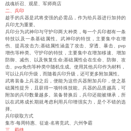
战魂祈召、观星、军师商店
二、兵印
趁手的兵器是武将变强的必需品，作为给兵器进行加持的
兵印尤为重要。
兵印分为武神印与守护印两大种类，每一个兵印都有一条
特技以及一条基础属性。武神印的特技，主要集中在增
伤、提高攻击力;基础属性涵盖了攻击、穿透、暴击、pvp
增伤等种类。守护印的特技，主要集中在增加移速、增加
防御、减伤、以及恢复生命;基础属性会在生命、防御、攻
击、pvp免伤等种类中随机生成。使用其他兵印作为材料，
可以让兵印升级，而随着兵印升级，还可更多附加属性。
武将装备上兵器之后，便能为这些兵器附加兵印，使之基
础属性提升，且获得一项特殊技能。兵器的品质越高，可
附加的兵印数量越多。装备替换后，兵印还能被继承，所
以在武将成长期就考虑利用兵印增强实力，是个不错的选
择。
兵印获取方式
集市-每周特惠、征途-名将竞武、六州争霸
三、羁绊