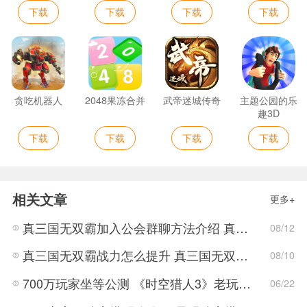
下载
下载
下载
下载
贪吃机器人
2048果冻合并
武帝迷城传奇
主题公园的乐
趣3D
下载
下载
下载
下载
相关文章
更多+
真三国无双霸加入公会群聊方法介绍 真三国无双霸加入公会群聊方法介绍
08/12
真三国无双霸战力怎么提升 真三国无双霸战力提升攻略
08/10
700万玩家坐等公测 《时空猎人3》老玩家加速回归!
06/22