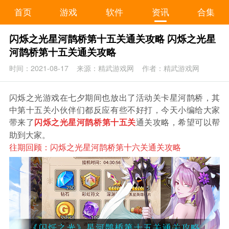
首页
游戏
软件
资讯
合集
闪烁之光星河鹊桥第十五关通关攻略 闪烁之光星
河鹊桥第十五关通关攻略
时间：2021-08-17
来源：精武游戏网
作者：精武游戏网
闪烁之光游戏在七夕期间也放出了活动关卡星河鹊桥，其
中第十五关小伙伴们都反应有些不好打，今天小编给大家
带来了
通关攻略，希望可以帮
闪烁之光星河鹊桥第十五关
助到大家。
往期回顾：
闪烁之光星河鹊桥第十六关通关攻略