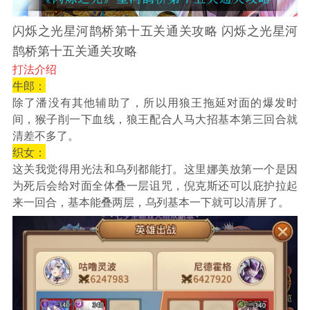
闪烁之光星河鹊桥第十五关通关攻略 闪烁之光星河
鹊桥第十五关通关攻略
打法介绍
牛郎：
除了潘没有其他辅助了，所以用狼王拖延对面的爆发时
间，猴子削一下血线，狼王配合人马大招基本第三回合就
清差不多了。
织女：
这关我觉得用光法和乌列都能打。这里娜美放第一个是因
为死后会给对面全体叠一层诅咒，倪克斯还可以庇护拉起
来一回合，基本能叠两层，乌列基本一下就可以清屏了。