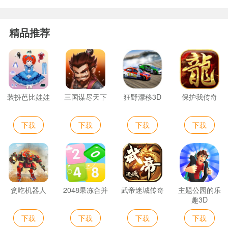
精品推荐
装扮芭比娃娃
三国谋尽天下
狂野漂移3D
保护我传奇
下载
下载
下载
下载
贪吃机器人
2048果冻合并
武帝迷城传奇
主题公园的乐
趣3D
下载
下载
下载
下载