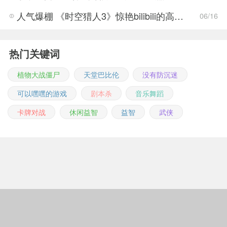
人气爆棚 《时空猎人3》惊艳bilibili的高能游戏展发布会
06/16
热门关键词
植物大战僵尸
天堂巴比伦
没有防沉迷
可以嘿嘿的游戏
剧本杀
音乐舞蹈
卡牌对战
休闲益智
益智
武侠
Copyright © 2011-2026 m.jingwuonline.com
豫ICP备2021019642号-1