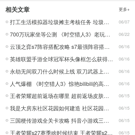
相关文章
更多+
打工生活模拟器垃圾摊主考核任务 垃圾摊主考核三攻略
06/07
700万玩家坐等公测 《时空猎人3》老玩家加速回归!
06/22
云顶之弈s7阵容搭配攻略 s7最强阵容搭配组成大全最新
06/16
英雄联盟手游全球冠军杯头像框怎么获得 LOL手游2022全球冠军杯头像框领取活动
06/16
永劫无间双刀什么时候上线 双刀武器上线时间说明与分享
06/16
人气爆棚 《时空猎人3》惊艳bilibili的高能游戏展发布会
06/16
王者荣耀超前返场在哪里 超前返场皮肤介绍与活动一览
06/15
我是大房东社区花园如何建造 社区花园建造有什么条件
06/15
三国梗传游戏全关卡攻略 抖音小游戏三国梗传全结局一览
06/15
王者荣耀s27赛季啥时候结束 王者荣耀s27结束时间
06/15