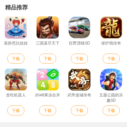
精品推荐
装扮芭比娃娃
三国谋尽天下
狂野漂移3D
保护我传奇
下载
下载
下载
下载
贪吃机器人
2048果冻合并
武帝迷城传奇
主题公园的乐
趣3D
下载
下载
下载
下载