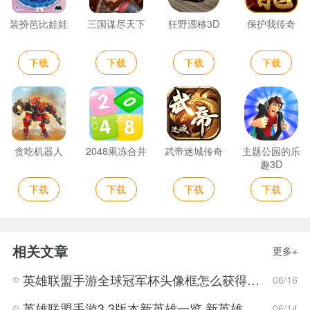
装扮芭比娃娃
三国谋尽天下
狂野漂移3D
保护我传奇
下载
下载
下载
下载
贪吃机器人
2048果冻合并
武帝迷城传奇
主题公园的乐
趣3D
下载
下载
下载
下载
相关文章
更多+
英雄联盟手游全球冠军杯头像框怎么获得 LOL手游2022全球冠军杯头像框领取活动
06/16
英雄联盟手游3.3版本新英雄一览 新英雄详细攻略
06/14