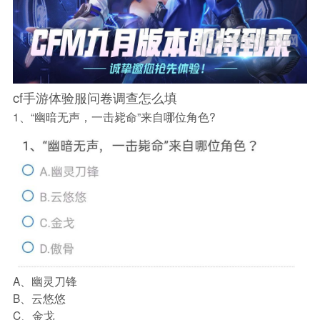
cf手游体验服问卷调查怎么填
1、“幽暗无声，一击毙命”来自哪位角色?
A、幽灵刀锋
B、云悠悠
C、金戈