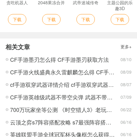
贪吃机器人
2048果冻合并
武帝迷城传奇
主题公园的乐
趣3D
下载
下载
下载
下载
相关文章
更多+
CF手游墨刃怎么得 CF手游墨刃获取方法
08/10
CF手游火线盛典永久雷麒麟怎么得 CF手游火线盛典永久雷麒麟礼包领取
08/09
cf手游双穿武器详情介绍 cf手游双穿武器怎么样
08/07
CF手游英雄级武器不带空尖弹 武器不带空尖弹的考试题目
07/09
700万玩家坐等公测 《时空猎人3》老玩家加速回归!
06/22
云顶之弈s7阵容搭配攻略 s7最强阵容搭配组成大全最新
06/16
英雄联盟手游全球冠军杯头像框怎么获得 LOL手游2022全球冠军杯头像框领取活动
06/16