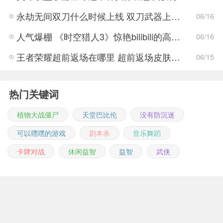
永劫无间双刀什么时候上线 双刀武器上线时间说明与分享
06/16
人气爆棚 《时空猎人3》惊艳bilibili的高能游戏展发布会
06/16
王者荣耀超前返场在哪里 超前返场皮肤介绍与活动一览
06/15
热门关键词
植物大战僵尸
天堂巴比伦
没有防沉迷
可以嘿嘿的游戏
剧本杀
音乐舞蹈
卡牌对战
休闲益智
益智
武侠