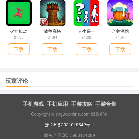
火箭抢劫
战争高塔
人生是一
合并酒馆
31.55
31.94
81.02
74.64
下载
下载
下载
下载
玩家评论
手机游戏
手机应用
手游攻略
手游合集
Copyright © jingwuonline.com 版权所有
豫ICP备2021019642号-1
商务合作QQ：983174289