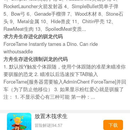
RocketLauncher火箭发射器 4、SimpleBullet简单子弹
5、Bow弓 6、Genade手榴弹 7、Wood木材 8、Stone石
头 9、Metal金属 10、Hide兽皮 11、Chitin甲壳 12、
RawMeat生肉 13、SpoiledMeat变质...
求方舟生存进化的驯龙代码
ForceTame Instantly tames a Dino. Can ride
withoutsaddle
方舟生存进化强制训龙的代码
1. 默认按Y触发个体跟随，使用个体跟随的准星来瞄准你
要驯服的恐龙 2. 瞄准以后迅速按下TAB输入
ForceTame[服务器需要输入AdminChent ForceTame]并回
车（为了防止他移位） 3. 如果显示粉红爱心就是驯服了
注： 1. 不显示爱心有三种可能 第一种：...
放置木筏求生
下载
冒险解谜
|
94.57