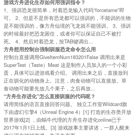
游戏方舟进化生存如何用强训指令？
1、强训恐龙很简单，对着恐龙输入代码“forcetame”即
可。 2、但是不是所有恐龙都可以强训的，不能训的生物
是不能强训的，像方舟仙境的飞龙就不能强训。 3、强训
的时候最好把恐龙困住，或者你可以保证自己不被打
死。 4、然后对着恐龙，按TAB键调出...
方舟想用控制台强制驯服恐龙命令怎么用
控制台直接调用GiveItemNum183201False 调用出来是
SuperTest（Taste）Meat 这是制作人员加入的一个小彩
蛋，具体可以进游戏看介绍。 调用出来之后，直接放到
正在驯化的动物身上。注意，肉食动物可以直接放。草
食动物可能要先放几个果子，之后再放...
“方舟生存进化”怎么直接驯服的代码呢？
请用简练的语言直接回答问题。 独立工作室Wildcard旗
下由虚幻引擎4（Unreal Engine 4）[1] 打造的生存类开放
世界游戏[2] ，由蜗牛代理的方舟生存进化online已于
2017年1月1日上线。[3] 游戏故事主要讲述，一群人醒来