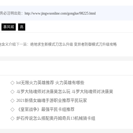
载务必注明出处：
http://www.jingwuonline.com/gonglue/98225.html
暴风城
高
电含义介绍
下一篇：
绝地求生新模式刀怎么升级 变异者防御模式刀升级攻略
lol无限火力英雄推荐 火力英雄有哪些
斗罗大陆魂师对决唐昊怎么玩 斗罗大陆魂师对决唐昊
2021新倩女幽魂手游职业推荐平民玩家
《皇室战争》最强平民卡组推荐
炉石传说怎么搭配奥丹姆奇兵13机械骑卡组