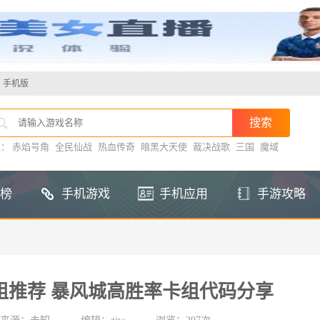
手机版
搜：
赤焰号角
全民仙战
热血传奇
暗黑大天使
裁决战歌
三国
魔域
榜
手机游戏
手机应用
手游攻略
组推荐 暴风城高胜率卡组代码分享