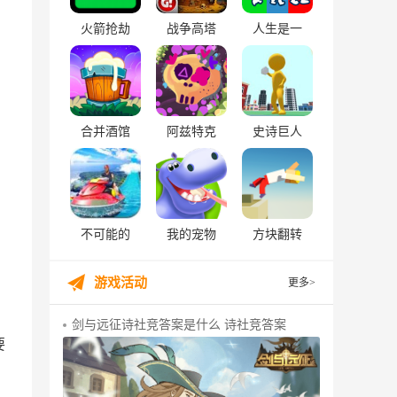
火箭抢劫
战争高塔
人生是一
合并酒馆
阿兹特克
史诗巨人
不可能的
我的宠物
方块翻转
游戏活动
更多>
剑与远征诗社竞答案是什么 诗社竞答案
要