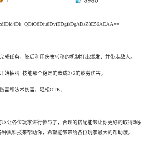
IDld4Dk+QDiO8Diu8DvfEDgfsDg/sDsZ8E56AEAA==
成完成任务，随后利用伤害转移的机制打出爆发，并带走敌人。
开始抽牌+技能那个稳定的造成2+2的疲劳伤害。
伤害和法术伤害，轻松OTK。
可以让各位玩家进行参与了，合理的搭配能够让你更好的取得想
各种黑科技来帮助你，希望能够带给各位玩家最大的帮助哦。