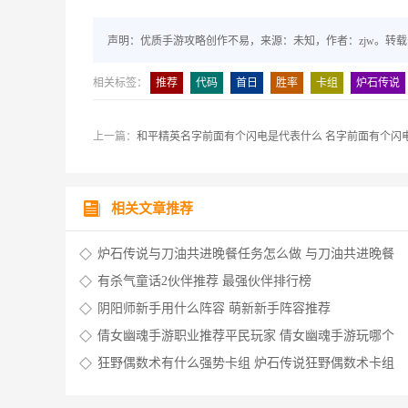
声明：优质手游攻略创作不易，来源：未知，作者：zjw。转
相关标签：
推荐
代码
首日
胜率
卡组
炉石传说
上一篇：
和平精英名字前面有个闪电是代表什么 名字前面有个闪
相关文章推荐
炉石传说与刀油共进晚餐任务怎么做 与刀油共进晚餐
有杀气童话2伙伴推荐 最强伙伴排行榜
阴阳师新手用什么阵容 萌新新手阵容推荐
倩女幽魂手游职业推荐平民玩家 倩女幽魂手游玩哪个
狂野偶数术有什么强势卡组 炉石传说狂野偶数术卡组