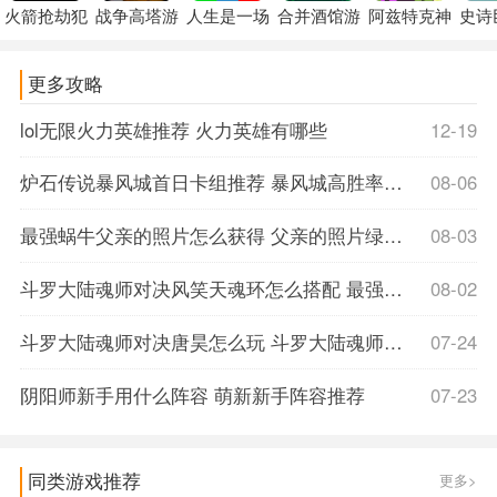
火箭抢劫犯
战争高塔游
人生是一场
合并酒馆游
阿兹特克神
史诗
更多攻略
lol无限火力英雄推荐 火力英雄有哪些
12-19
炉石传说暴风城首日卡组推荐 暴风城高胜率卡组代码分享
08-06
最强蜗牛父亲的照片怎么获得 父亲的照片绿贵获取攻略
08-03
斗罗大陆魂师对决风笑天魂环怎么搭配 最强风笑天魂环搭配攻略
08-02
斗罗大陆魂师对决唐昊怎么玩 斗罗大陆魂师对决唐昊阵容搭配推荐
07-24
阴阳师新手用什么阵容 萌新新手阵容推荐
07-23
同类游戏推荐
更多>