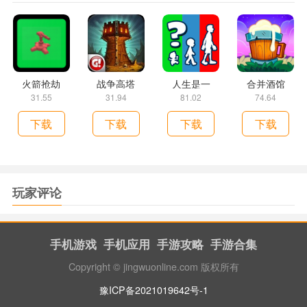
火箭抢劫
战争高塔
人生是一
合并酒馆
31.55
31.94
81.02
74.64
下载
下载
下载
下载
玩家评论
手机游戏
手机应用
手游攻略
手游合集
Copyright © jingwuonline.com 版权所有
豫ICP备2021019642号-1