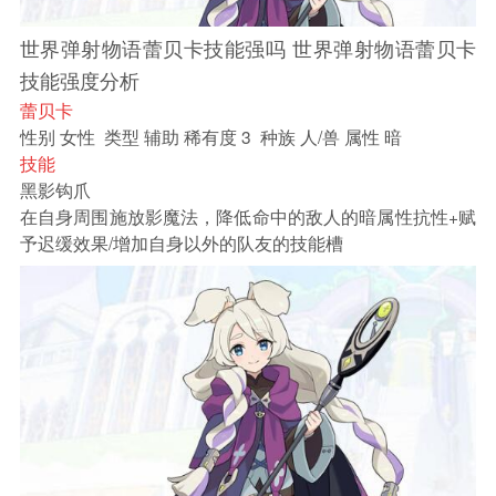
世界弹射物语蕾贝卡技能强吗 世界弹射物语蕾贝卡
技能强度分析
蕾贝卡
性别 女性 类型 辅助 稀有度 3 种族 人/兽 属性 暗
技能
黑影钩爪
在自身周围施放影魔法，降低命中的敌人的暗属性抗性+赋
予迟缓效果/增加自身以外的队友的技能槽