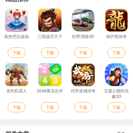
装扮芭比娃娃
三国谋尽天下
狂野漂移3D
保护我传奇
下载
下载
下载
下载
贪吃机器人
2048果冻合并
武帝迷城传奇
主题公园的乐
趣3D
下载
下载
下载
下载