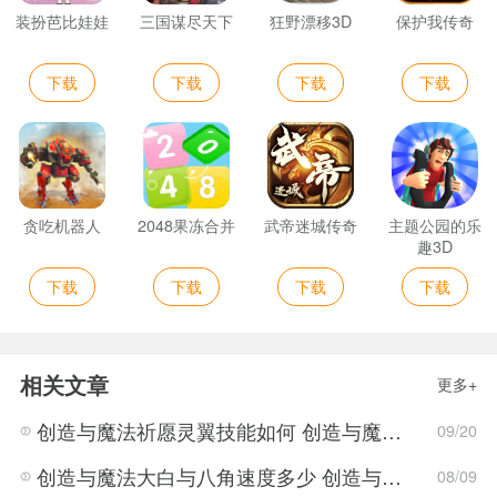
装扮芭比娃娃
三国谋尽天下
狂野漂移3D
保护我传奇
下载
下载
下载
下载
贪吃机器人
2048果冻合并
武帝迷城传奇
主题公园的乐
趣3D
下载
下载
下载
下载
相关文章
更多+
创造与魔法祈愿灵翼技能如何 创造与魔法祈愿灵翼详情介绍
09/20
创造与魔法大白与八角速度多少 创造与魔法大白与八角速度介绍
08/09