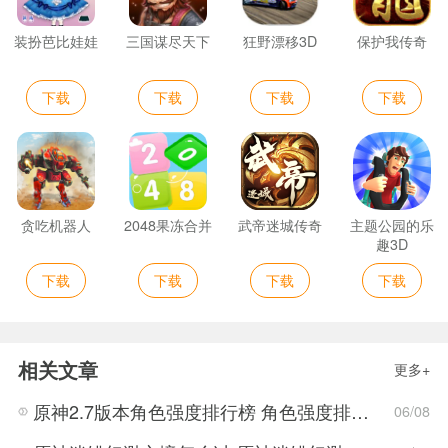
装扮芭比娃娃
三国谋尽天下
狂野漂移3D
保护我传奇
下载
下载
下载
下载
贪吃机器人
2048果冻合并
武帝迷城传奇
主题公园的乐
趣3D
下载
下载
下载
下载
相关文章
更多+
原神2.7版本角色强度排行榜 角色强度排行2022最新
06/08