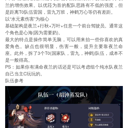
兰的增伤效果。以优菈为首的配队思路有不低的强度，但
是距离T0队伍雷国，雷九万班，神鹤万心等仍有差距。
以“水元素伤害”为核心
基础架构是夜兰+行秋+万叶+任意一个前台驾驶员。通常这
个角色是心海(因为需要奶)。
最大的特点是操作简单无脑，可以用来抬一些你喜欢的真
爱角色。缺点也很明显，伤害一般，提升主要靠夜兰命
座。此外，拆了3个T0(国家队，雷九，神鹤)队伍，成本不
是一般得高。
PS：如果你有满命夜兰的话还是可以考虑组个纯水队夜兰
自己当主C玩玩的。
队伍参考