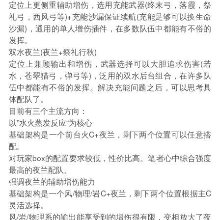
定位上更侧重辅助增伤，选用充能武器(终末弓，落霞，祭
礼弓，西风弓等)+充能沙漏保证续航(充能足够可以换生命
沙漏)，通用的单人增伤插件，在多数队伍中都能有不俗的
发挥。
双水夜兰(夜兰+祭礼行秋)
定位上兼顾输出和增伤，武器选择可以大胆追求伤害(若
水，苍翠猎弓，弹弓等)，泛用的双水后台组合，在许多队
伍中都能有不俗的发挥。解决充能问题之后，可以思考具
体配队了。
目前有三个主流方向：
以”水火蒸发反应“为核心
基础架构是一个前台火C+夜兰，剩下两个位置可以任意搭
配。
对玩家box的配置要求较低，性价比高。笔者心中综合强度
最高的夜兰配队。
强调夜兰的辅助增伤能力
基础架构是一个风/物理/岩C+夜兰，剩下两个位置根据主C
灵活选择。
风/岩/物理系的输出能享受到的增伤很有限，变相放大了夜