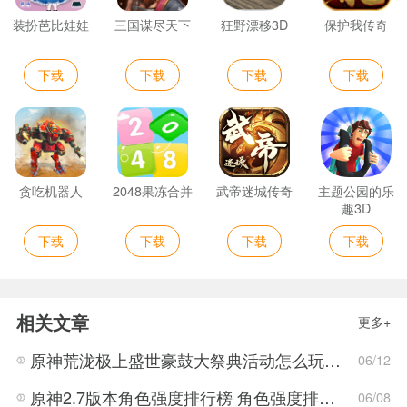
装扮芭比娃娃
三国谋尽天下
狂野漂移3D
保护我传奇
下载
下载
下载
下载
贪吃机器人
2048果冻合并
武帝迷城传奇
主题公园的乐
趣3D
下载
下载
下载
下载
相关文章
更多+
原神荒泷极上盛世豪鼓大祭典活动怎么玩 荒泷极上盛世豪鼓大祭典活动指南
06/12
原神2.7版本角色强度排行榜 角色强度排行2022最新
06/08