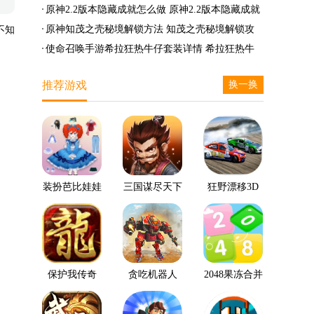
么兑换
么完成
笛的八音曲任务攻略
原神2.2版本隐藏成就怎么做 原神2.2版本隐藏成就
有哪些
原神知茂之壳秘境解锁方法 知茂之壳秘境解锁攻
不知
略
使命召唤手游希拉狂热牛仔套装详情 希拉狂热牛
仔套装后驱方法
推荐游戏
换一换
装扮芭比娃娃
三国谋尽天下
狂野漂移3D
保护我传奇
贪吃机器人
2048果冻合并