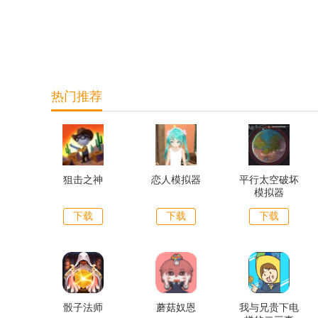
热门推荐
狙击之神
恋人模拟器
平行太空破坏
模拟器
下载
下载
下载
骰子法师
蘑菇奴恩
我与兄贵下电