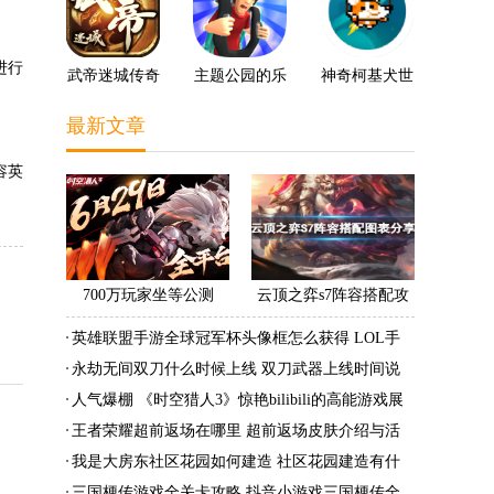
进行
武帝迷城传奇
主题公园的乐
神奇柯基犬世
趣3D
界
最新文章
容英
700万玩家坐等公测
云顶之弈s7阵容搭配攻
《时空猎人3》老玩家加
略 s7最强阵容搭配组成
英雄联盟手游全球冠军杯头像框怎么获得 LOL手
速回归!
大全最新
游2022全球冠军杯头像框领取活动
永劫无间双刀什么时候上线 双刀武器上线时间说
明与分享
人气爆棚 《时空猎人3》惊艳bilibili的高能游戏展
发布会
王者荣耀超前返场在哪里 超前返场皮肤介绍与活
动一览
我是大房东社区花园如何建造 社区花园建造有什
么条件
三国梗传游戏全关卡攻略 抖音小游戏三国梗传全