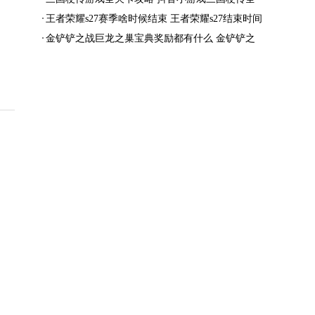
结局一览
王者荣耀s27赛季啥时候结束 王者荣耀s27结束时间
金铲铲之战巨龙之巢宝典奖励都有什么 金铲铲之
战巨龙之巢宝典奖励抢先看