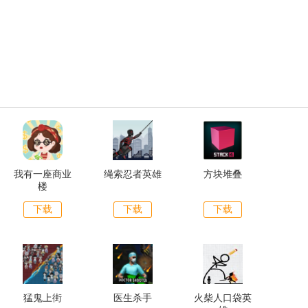
我有一座商业
绳索忍者英雄
方块堆叠
楼
下载
下载
下载
猛鬼上街
医生杀手
火柴人口袋英