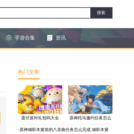
手游合集
资讯
热门文章
蛋仔派对礼包码大全
原神托马邀约任务怎么
2022 蛋仔派对礼包码怎
做 原神托马邀约任务怎
原神倾听木簧笛的八音曲任务怎么完成 倾听木簧