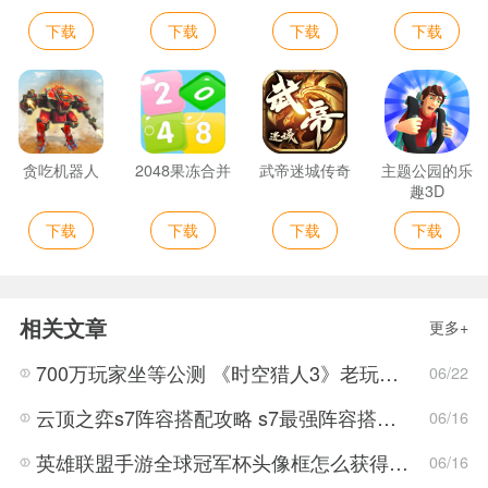
下载
下载
下载
下载
贪吃机器人
2048果冻合并
武帝迷城传奇
主题公园的乐
趣3D
下载
下载
下载
下载
相关文章
更多+
700万玩家坐等公测 《时空猎人3》老玩家加速回归!
06/22
云顶之弈s7阵容搭配攻略 s7最强阵容搭配组成大全最新
06/16
英雄联盟手游全球冠军杯头像框怎么获得 LOL手游2022全球冠军杯头像框领取活动
06/16