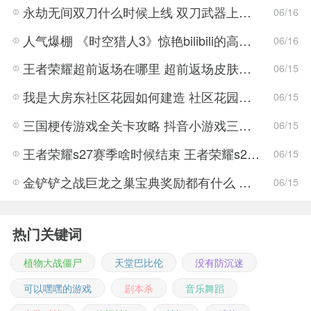
永劫无间双刀什么时候上线 双刀武器上线时间说明与分享
06/16
人气爆棚 《时空猎人3》惊艳bilibili的高能游戏展发布会
06/16
王者荣耀超前返场在哪里 超前返场皮肤介绍与活动一览
06/15
我是大房东社区花园如何建造 社区花园建造有什么条件
06/15
三国梗传游戏全关卡攻略 抖音小游戏三国梗传全结局一览
06/15
王者荣耀s27赛季啥时候结束 王者荣耀s27结束时间
06/15
金铲铲之战巨龙之巢宝典奖励都有什么 金铲铲之战巨龙之巢宝典奖励抢先看
06/15
热门关键词
植物大战僵尸
天堂巴比伦
没有防沉迷
可以嘿嘿的游戏
剧本杀
音乐舞蹈