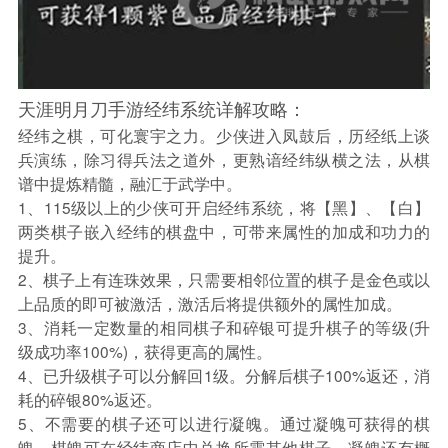
天涯明月刀手游经纬系统详解攻略：
经纬之棋，可化寰宇之力。少侠进入凤鼓后，历经纸上谈
兵演练，除习得兵法之道外，更熟谙经纬纵横之法，从棋
谱中提炼精髓，融汇于武学中。
1、115级以上的少侠可开启经纬系统，将【黑】、【白】
两类棋子嵌入经纬的棋盘中，可带来属性的加成和功力的
提升。
2、棋子上有连珠效果，只需要相邻位置的棋子是金色或以
上品质的即可被激活，激活后将提供额外的属性加成。
3、消耗一定数量的相同棋子和碎银可提升棋子的等级(升
级成功率100%)，获得更高的属性。
4、已升级棋子可以分解回1级。分解后棋子100%返还，消
耗的碎银80%返还。
5、不需要的棋子还可以进行凝魄。通过凝魄可获得的棋
魄。棋魄可在经纬商店中兑换所需其他棋子。凝魄还有概