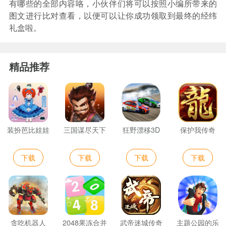
有哪些的全部内容咯，小伙伴们将可以按照小编所带来的
图文进行比对查看，以便可以让你成功领取到最终的经纬
礼盒啦。
精品推荐
装扮芭比娃娃
三国谋尽天下
狂野漂移3D
保护我传奇
下载
下载
下载
下载
贪吃机器人
2048果冻合并
武帝迷城传奇
主题公园的乐