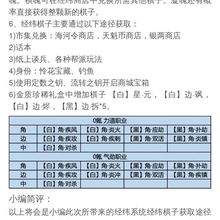
率直接获得整颗新的棋子。
6、经纬棋子主要通过以下途径获取：
1)市集兑换：海河令商店，天魁币商店，银两商店
2)话本
3)纸上谈兵、各种帮派玩法
4)身份：怜花宝藏、钓鱼
5)使用定数之钥、流转之钥开启商城宝箱
6)金质珍稀礼盒中增加棋子 【白】星·元，【白】边·飒，
【白】边·烬，【黑】边·拆*5。
小编简评：
以上将会是小编此次所带来的经纬系统经纬棋子获取途径