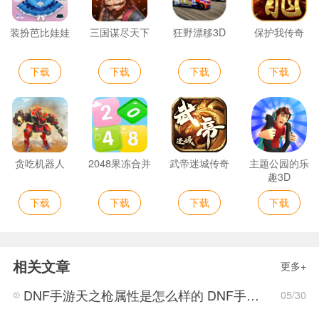
装扮芭比娃娃
三国谋尽天下
狂野漂移3D
保护我传奇
下载
下载
下载
下载
贪吃机器人
2048果冻合并
武帝迷城传奇
主题公园的乐
趣3D
下载
下载
下载
下载
相关文章
更多+
DNF手游天之枪属性是怎么样的 DNF手游天之枪属性抢先看
05/30