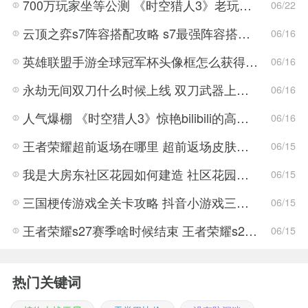
700万玩家坐等公测 《时空猎人3》老玩家加速回归!
06/22
云顶之弈s7阵容搭配攻略 s7最强阵容搭配组成大全最新
06/16
英雄联盟手游全球冠军杯头像框怎么获得 LOL手游2022全球冠军杯头像框领取活动
06/16
永劫无间双刀什么时候上线 双刀武器上线时间说明与分享
06/16
人气爆棚 《时空猎人3》惊艳bilibili的高能游戏展发布会
06/16
王者荣耀超前返场在哪里 超前返场皮肤介绍与活动一览
06/15
我是大房东社区花园如何建造 社区花园建造有什么条件
06/15
三国梗传游戏全关卡攻略 抖音小游戏三国梗传全结局一览
06/15
王者荣耀s27赛季啥时候结束 王者荣耀s27结束时间
06/15
热门关键词