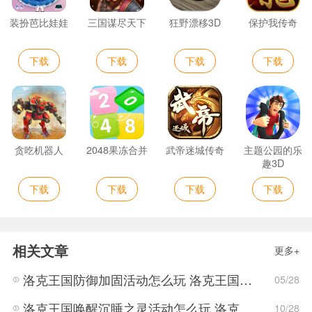
装扮芭比娃娃
三国谋尽天下
狂野漂移3D
保护我传奇
下载
下载
下载
下载
贪吃机器人
2048果冻合并
武帝迷城传奇
主题公园的乐
趣3D
下载
下载
下载
下载
相关文章
更多+
洛克王国防御加固活动怎么玩 洛克王国防御加固攻略
05/28
洛克王国唤醒沉睡之灵活动怎么玩 洛克王国唤醒沉睡之灵玩法攻略
10/28