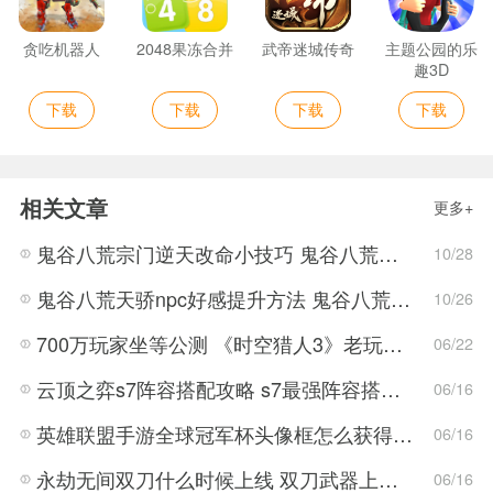
贪吃机器人
2048果冻合并
武帝迷城传奇
主题公园的乐
趣3D
下载
下载
下载
下载
相关文章
更多+
鬼谷八荒宗门逆天改命小技巧 鬼谷八荒宗门任务攻略
10/28
鬼谷八荒天骄npc好感提升方法 鬼谷八荒天骄npc怎么送礼
10/26
700万玩家坐等公测 《时空猎人3》老玩家加速回归!
06/22
云顶之弈s7阵容搭配攻略 s7最强阵容搭配组成大全最新
06/16
英雄联盟手游全球冠军杯头像框怎么获得 LOL手游2022全球冠军杯头像框领取活动
06/16
永劫无间双刀什么时候上线 双刀武器上线时间说明与分享
06/16