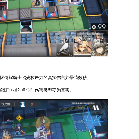
定比例耀骑士临光攻击力的真实伤害并晕眩数秒;
耀阳”阻挡的单位时伤害类型变为真实。