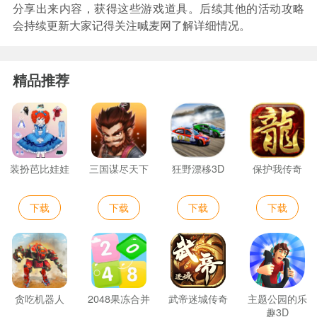
分享出来内容，获得这些游戏道具。后续其他的活动攻略
会持续更新大家记得关注喊麦网了解详细情况。
精品推荐
装扮芭比娃娃
三国谋尽天下
狂野漂移3D
保护我传奇
下载
下载
下载
下载
贪吃机器人
2048果冻合并
武帝迷城传奇
主题公园的乐
趣3D