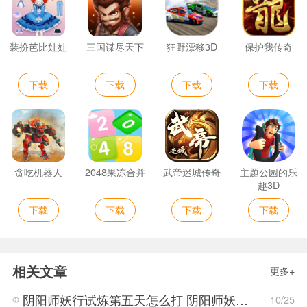
装扮芭比娃娃
三国谋尽天下
狂野漂移3D
保护我传奇
下载
下载
下载
下载
贪吃机器人
2048果冻合并
武帝迷城传奇
主题公园的乐
趣3D
下载
下载
下载
下载
相关文章
更多+
阴阳师妖行试炼第五天怎么打 阴阳师妖行试炼第五天阵容搭配
10/25