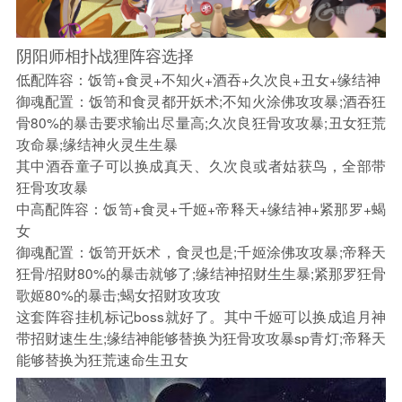
阴阳师相扑战狸阵容选择
低配阵容：饭笥+食灵+不知火+酒吞+久次良+丑女+缘结神
御魂配置：饭笥和食灵都开妖术;不知火涂佛攻攻暴;酒吞狂
骨80%的暴击要求输出尽量高;久次良狂骨攻攻暴;丑女狂荒
攻命暴;缘结神火灵生生暴
其中酒吞童子可以换成真天、久次良或者姑获鸟，全部带
狂骨攻攻暴
中高配阵容：饭笥+食灵+千姬+帝释天+缘结神+紧那罗+蝎
女
御魂配置：饭笥开妖术，食灵也是;千姬涂佛攻攻暴;帝释天
狂骨/招财80%的暴击就够了;缘结神招财生生暴;紧那罗狂骨
歌姬80%的暴击;蝎女招财攻攻攻
这套阵容挂机标记boss就好了。其中千姬可以换成追月神
带招财速生生;缘结神能够替换为狂骨攻攻暴sp青灯;帝释天
能够替换为狂荒速命生丑女