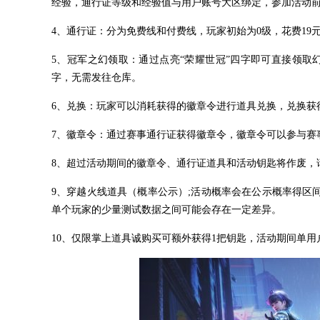
经验，通行证等级和经验值与用户账号大区绑定，参加活动
4、通行证：分为免费线和付费线，玩家初始为0级，花费19元
5、冠军之幻领取：通过点亮“荣耀世冠”四字即可直接领取
字，无需发往仓库。
6、兑换：玩家可以消耗获得的徽章令进行道具兑换，兑换获
7、徽章令：通过赛事通行证获得徽章令，徽章令可以参与赛
8、超过活动期间的徽章令、通行证道具和活动钥匙将作废，
9、穿越火线道具（概率公示）;活动概率会在公示概率得区
单个玩家的少量测试数据之间可能会存在一定差异。
10、仅限掌上道具诚购买可额外获得1把钥匙，活动期间单用