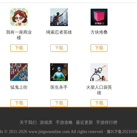
我有一座商业
绳索忍者英雄
方块堆叠
楼
下载
下载
下载
猛鬼上街
医生杀手
火柴人口袋英
雄
下载
下载
下载
关于我们
游戏库
手游攻略
最近更新
手游排行榜
ht © 2011-2026 www.jingwuonline.com All rights reserved ·
豫ICP备2021019