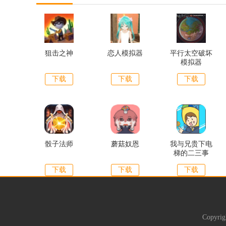
狙击之神
恋人模拟器
平行太空破坏
模拟器
下载
下载
下载
骰子法师
蘑菇奴恩
我与兄贵下电
梯的二三事
下载
下载
下载
Copyrig