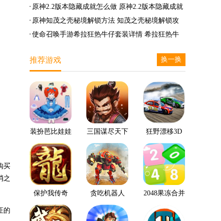
么兑换
么完成
笛的八音曲任务攻略
原神2.2版本隐藏成就怎么做 原神2.2版本隐藏成就
有哪些
原神知茂之壳秘境解锁方法 知茂之壳秘境解锁攻
略
使命召唤手游希拉狂热牛仔套装详情 希拉狂热牛
仔套装后驱方法
推荐游戏
换一换
装扮芭比娃娃
三国谋尽天下
狂野漂移3D
购买
消之
保护我传奇
贪吃机器人
2048果冻合并
证的