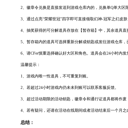
2、徽章令兑换是直接发送到游戏仓库内的，兑换单Q单大区限
3、通过点亮“荣耀世冠”四字即可直接领取幻神-冠军之幻皮
4、抽奖获得的可分解道具存放在【暂存箱】中，其余道具直
5、暂存箱内的道具可选择重新分解成钥匙或发往游戏仓库，
6、请CFer慎重选择确认好大区和角色。道具会在24小时内
温馨提示：
1、游戏内唯一性道具，不可重复到账。
2、若超过24小时游戏内仍未未到账可以联系客服反馈。
3、超过活动期限的活动钥匙，徽章令和通行证道具都将作废
4、若有疑问，还请在活动在线期间或者活动结束后一个月之
总结：