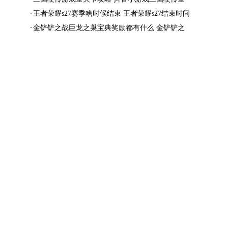
结局一览
王者荣耀s27赛季啥时候结束 王者荣耀s27结束时间
金铲铲之战巨龙之巢宝典奖励都有什么 金铲铲之
战巨龙之巢宝典奖励抢先看