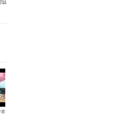
可以
传攻