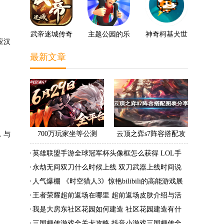
武帝迷城传奇
主题公园的乐
神奇柯基犬世
应汉
趣3D
界
最新文章
700万玩家坐等公测
云顶之弈s7阵容搭配攻
，与
《时空猎人3》老玩家加
略 s7最强阵容搭配组成
英雄联盟手游全球冠军杯头像框怎么获得 LOL手
速回归!
大全最新
游2022全球冠军杯头像框领取活动
永劫无间双刀什么时候上线 双刀武器上线时间说
明与分享
人气爆棚 《时空猎人3》惊艳bilibili的高能游戏展
发布会
王者荣耀超前返场在哪里 超前返场皮肤介绍与活
动一览
我是大房东社区花园如何建造 社区花园建造有什
么条件
三国梗传游戏全关卡攻略 抖音小游戏三国梗传全