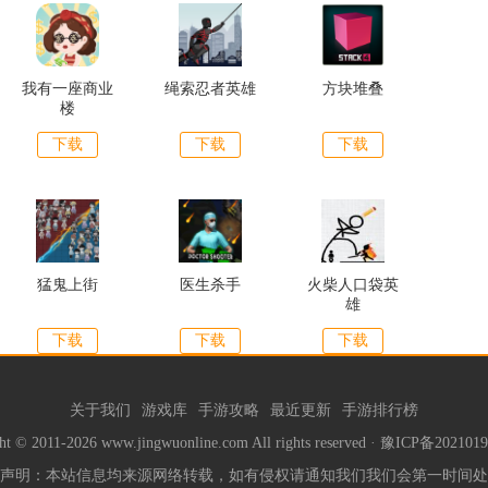
我有一座商业
绳索忍者英雄
方块堆叠
楼
下载
下载
下载
猛鬼上街
医生杀手
火柴人口袋英
雄
下载
下载
下载
关于我们
游戏库
手游攻略
最近更新
手游排行榜
ht © 2011-2026 www.jingwuonline.com All rights reserved ·
豫ICP备2021019
声明：本站信息均来源网络转载，如有侵权请通知我们我们会第一时间处