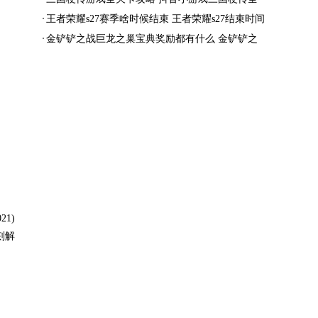
结局一览
王者荣耀s27赛季啥时候结束 王者荣耀s27结束时间
金铲铲之战巨龙之巢宝典奖励都有什么 金铲铲之
战巨龙之巢宝典奖励抢先看
1)
刻解