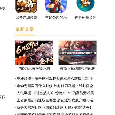
决赛
武帝迷城传奇
主题公园的乐
神奇柯基犬世
趣3D
界
最新文章
700万玩家坐等公测
云顶之弈s7阵容搭配攻
《时空猎人3》老玩家加
略 s7最强阵容搭配组成
英雄联盟手游全球冠军杯头像框怎么获得 LOL手
速回归!
大全最新
游2022全球冠军杯头像框领取活动
永劫无间双刀什么时候上线 双刀武器上线时间说
明与分享
人气爆棚 《时空猎人3》惊艳bilibili的高能游戏展
前四
发布会
王者荣耀超前返场在哪里 超前返场皮肤介绍与活
动一览
我是大房东社区花园如何建造 社区花园建造有什
么条件
三国梗传游戏全关卡攻略 抖音小游戏三国梗传全