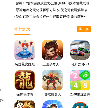
么兑换
么完成
笛的八音曲任务攻略
原神2.2版本隐藏成就怎么做 原神2.2版本隐藏成就
有哪些
原神知茂之壳秘境解锁方法 知茂之壳秘境解锁攻
略
使命召唤手游希拉狂热牛仔套装详情 希拉狂热牛
仔套装后驱方法
推荐游戏
换一换
装扮芭比娃娃
三国谋尽天下
狂野漂移3D
励。
保护我传奇
贪吃机器人
2048果冻合并
方可