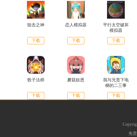
狙击之神
恋人模拟器
平行太空破坏
模拟器
下载
下载
下载
骰子法师
蘑菇奴恩
我与兄贵下电
梯的二三事
下载
下载
下载
Copyrig
免责