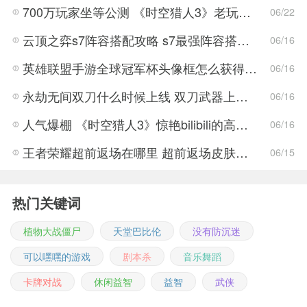
700万玩家坐等公测 《时空猎人3》老玩家加速回归!
06/22
云顶之弈s7阵容搭配攻略 s7最强阵容搭配组成大全最新
06/16
英雄联盟手游全球冠军杯头像框怎么获得 LOL手游2022全球冠军杯头像框领取活动
06/16
永劫无间双刀什么时候上线 双刀武器上线时间说明与分享
06/16
人气爆棚 《时空猎人3》惊艳bilibili的高能游戏展发布会
06/16
王者荣耀超前返场在哪里 超前返场皮肤介绍与活动一览
06/15
热门关键词
植物大战僵尸
天堂巴比伦
没有防沉迷
可以嘿嘿的游戏
剧本杀
音乐舞蹈
卡牌对战
休闲益智
益智
武侠