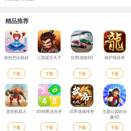
精品推荐
装扮芭比娃娃
三国谋尽天下
狂野漂移3D
保护我传奇
下载
下载
下载
下载
贪吃机器人
2048果冻合并
武帝迷城传奇
主题公园的乐
趣3D
下载
下载
下载
下载