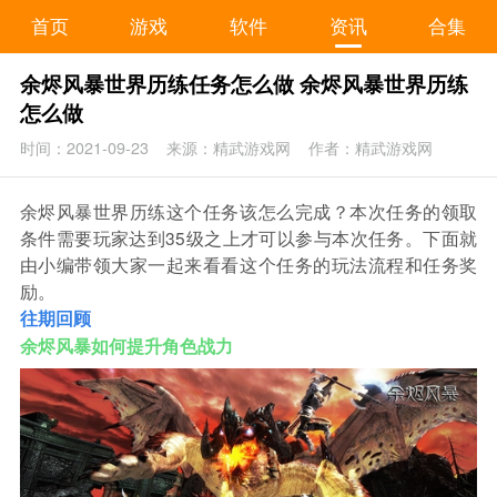
首页
游戏
软件
资讯
合集
余烬风暴世界历练任务怎么做 余烬风暴世界历练
怎么做
时间：2021-09-23
来源：精武游戏网
作者：精武游戏网
余烬风暴世界历练这个任务该怎么完成？本次任务的领取
条件需要玩家达到35级之上才可以参与本次任务。下面就
由小编带领大家一起来看看这个任务的玩法流程和任务奖
励。
往期回顾
余烬风暴如何提升角色战力