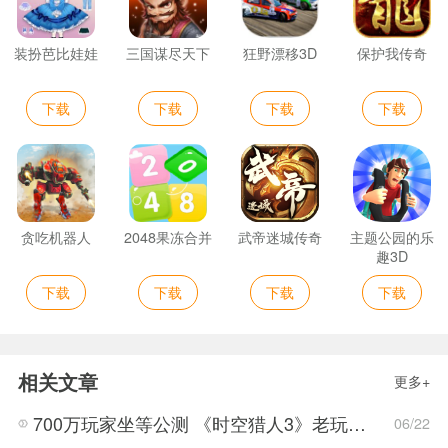
装扮芭比娃娃
三国谋尽天下
狂野漂移3D
保护我传奇
下载
下载
下载
下载
贪吃机器人
2048果冻合并
武帝迷城传奇
主题公园的乐
趣3D
下载
下载
下载
下载
相关文章
更多+
700万玩家坐等公测 《时空猎人3》老玩家加速回归!
06/22