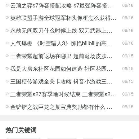
云顶之弈s7阵容搭配攻略 s7最强阵容搭配组成大全最新
06/16
英雄联盟手游全球冠军杯头像框怎么获得 LOL手游2022全球冠军杯头像框领取活动
06/16
永劫无间双刀什么时候上线 双刀武器上线时间说明与分享
06/16
人气爆棚 《时空猎人3》惊艳bilibili的高能游戏展发布会
06/16
王者荣耀超前返场在哪里 超前返场皮肤介绍与活动一览
06/15
我是大房东社区花园如何建造 社区花园建造有什么条件
06/15
三国梗传游戏全关卡攻略 抖音小游戏三国梗传全结局一览
06/15
王者荣耀s27赛季啥时候结束 王者荣耀s27结束时间
06/15
金铲铲之战巨龙之巢宝典奖励都有什么 金铲铲之战巨龙之巢宝典奖励抢先看
06/15
热门关键词