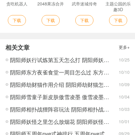
贪吃机器人
2048果冻合并
武帝迷城传奇
主题公园的乐
趣3D
下载
下载
下载
下载
相关文章
更多+
阴阳师妖行试炼第五天怎么打 阴阳师妖行试炼第五天阵容搭配
10/25
阴阳师东方夜雀食堂一周目怎么过 东方夜雀食堂一周目通关方法
10/10
阴阳师劫财猫作用介绍 阴阳师劫财猫怎么用
10/09
阴阳师雪童子新皮肤傲雪凌墨 傲雪凌墨怎么获得
10/04
阴阳师相扑战狸阵容玩法 阴阳师相扑战狸阵容搭配
10/03
阴阳师妖怪之里怎么放烟花 阴阳师妖怪之里放烟花的位置
10/01
阴阳师五周年pve式神排行 五周年pve式神哪个最强
09/29