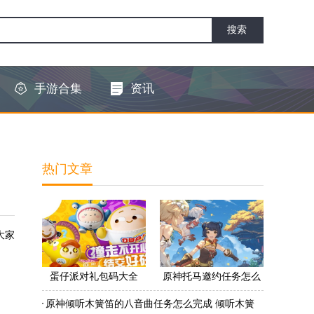
手游合集
资讯
热门文章
大家
蛋仔派对礼包码大全
原神托马邀约任务怎么
2022 蛋仔派对礼包码怎
做 原神托马邀约任务怎
原神倾听木簧笛的八音曲任务怎么完成 倾听木簧