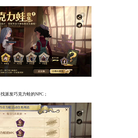
找派发巧克力蛙的NPC；