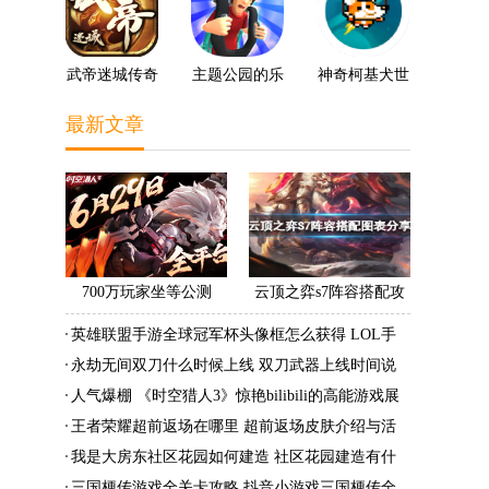
武帝迷城传奇
主题公园的乐
神奇柯基犬世
趣3D
界
最新文章
700万玩家坐等公测
云顶之弈s7阵容搭配攻
《时空猎人3》老玩家加
略 s7最强阵容搭配组成
英雄联盟手游全球冠军杯头像框怎么获得 LOL手
速回归!
大全最新
游2022全球冠军杯头像框领取活动
永劫无间双刀什么时候上线 双刀武器上线时间说
明与分享
人气爆棚 《时空猎人3》惊艳bilibili的高能游戏展
发布会
王者荣耀超前返场在哪里 超前返场皮肤介绍与活
动一览
我是大房东社区花园如何建造 社区花园建造有什
么条件
三国梗传游戏全关卡攻略 抖音小游戏三国梗传全