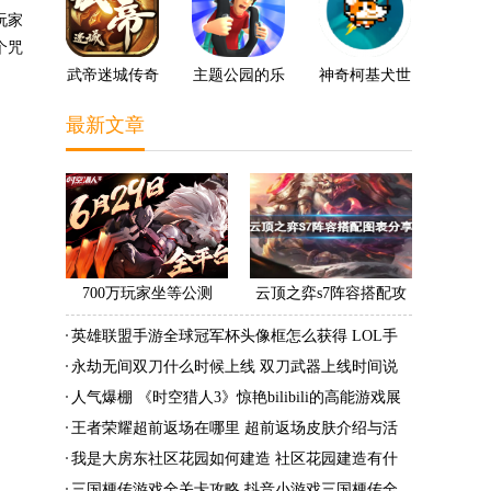
玩家
个咒
武帝迷城传奇
主题公园的乐
神奇柯基犬世
趣3D
界
最新文章
700万玩家坐等公测
云顶之弈s7阵容搭配攻
《时空猎人3》老玩家加
略 s7最强阵容搭配组成
英雄联盟手游全球冠军杯头像框怎么获得 LOL手
速回归!
大全最新
游2022全球冠军杯头像框领取活动
永劫无间双刀什么时候上线 双刀武器上线时间说
明与分享
人气爆棚 《时空猎人3》惊艳bilibili的高能游戏展
发布会
王者荣耀超前返场在哪里 超前返场皮肤介绍与活
动一览
我是大房东社区花园如何建造 社区花园建造有什
么条件
三国梗传游戏全关卡攻略 抖音小游戏三国梗传全