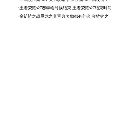
结局一览
王者荣耀s27赛季啥时候结束 王者荣耀s27结束时间
金铲铲之战巨龙之巢宝典奖励都有什么 金铲铲之
战巨龙之巢宝典奖励抢先看