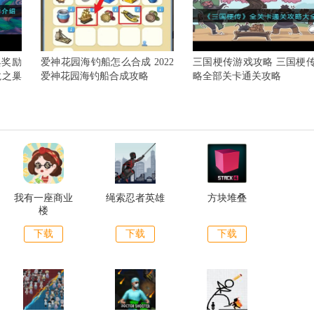
典奖励
爱神花园海钓船怎么合成 2022
三国梗传游戏攻略 三国梗
龙之巢
爱神花园海钓船合成攻略
略全部关卡通关攻略
我有一座商业
绳索忍者英雄
方块堆叠
楼
下载
下载
下载