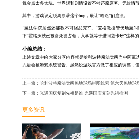
氪金点太多太坑、世界观和剧情设置不够还原原著、无效情节
其中，游戏设定脱离原著这个bug，最让“哈迷”们崩溃。
“魔法学院居然还能教不可饶恕咒?”、“麦格教授管伏地魔叫Lor
下“霍格沃茨已被食死徒占领，入学就等于进阿兹卡班”这样
小编总结：
上述文章中给大家分享内容就是哈利波特魔法觉醒当中阿瓦
咒语会被游戏系统警告。虽然说游戏官方做了相应的调整，
上一篇：
哈利波特魔法觉醒魁地球场拼图线索 第六天魁地球
下一篇：
光遇国庆复刻先祖是谁 光遇国庆复刻先祖推测
更多资讯