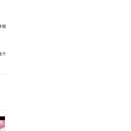
并留
这个