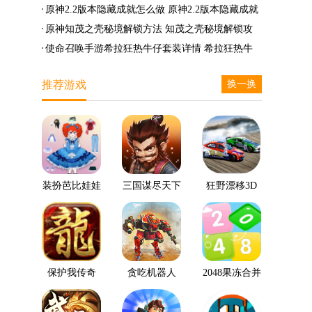
么兑换
么完成
笛的八音曲任务攻略
原神2.2版本隐藏成就怎么做 原神2.2版本隐藏成就
有哪些
原神知茂之壳秘境解锁方法 知茂之壳秘境解锁攻
略
使命召唤手游希拉狂热牛仔套装详情 希拉狂热牛
仔套装后驱方法
推荐游戏
换一换
装扮芭比娃娃
三国谋尽天下
狂野漂移3D
保护我传奇
贪吃机器人
2048果冻合并