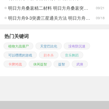
明日方舟桑葚精二材料 明日方舟桑葚突破材料
09/21
明日方舟9-3突袭三星通关方法 明日方舟9-3突袭如何通关
09/18
热门关键词
植物大战僵尸
天堂巴比伦
没有防沉迷
可以嘿嘿的游戏
剧本杀
音乐舞蹈
卡牌对战
休闲益智
益智
武侠
Copyright © 2011-2026 m.jingwuonline.com