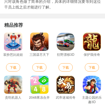
只对该角色做了简单的介绍，具体的详细情况要等到这位
干员上线之后才能进行了解。
精品推荐
装扮芭比娃娃
三国谋尽天下
狂野漂移3D
保护我传奇
下载
下载
下载
下载
贪吃机器人
2048果冻合并
武帝迷城传奇
主题公园的乐
趣3D