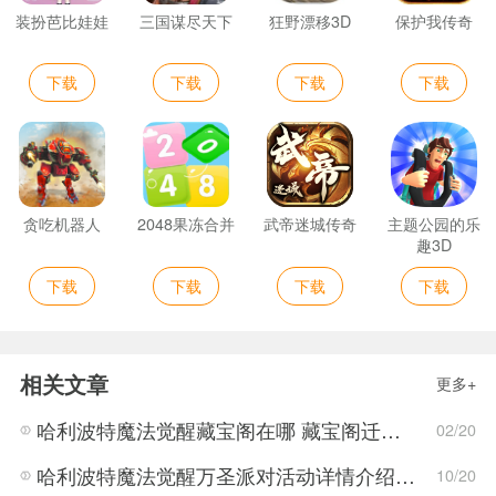
装扮芭比娃娃
三国谋尽天下
狂野漂移3D
保护我传奇
下载
下载
下载
下载
贪吃机器人
2048果冻合并
武帝迷城传奇
主题公园的乐
趣3D
下载
下载
下载
下载
相关文章
更多+
哈利波特魔法觉醒藏宝阁在哪 藏宝阁迁移位置介绍
02/20
哈利波特魔法觉醒万圣派对活动详情介绍 万圣节活动攻略
10/20