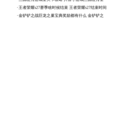
结局一览
王者荣耀s27赛季啥时候结束 王者荣耀s27结束时间
金铲铲之战巨龙之巢宝典奖励都有什么 金铲铲之
战巨龙之巢宝典奖励抢先看