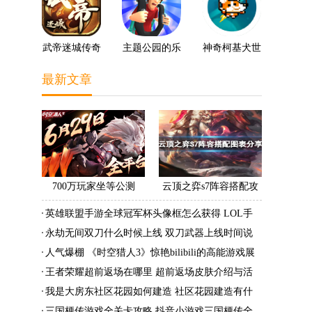
武帝迷城传奇
主题公园的乐
神奇柯基犬世
趣3D
界
最新文章
700万玩家坐等公测
云顶之弈s7阵容搭配攻
《时空猎人3》老玩家加
略 s7最强阵容搭配组成
英雄联盟手游全球冠军杯头像框怎么获得 LOL手
速回归!
大全最新
游2022全球冠军杯头像框领取活动
永劫无间双刀什么时候上线 双刀武器上线时间说
明与分享
人气爆棚 《时空猎人3》惊艳bilibili的高能游戏展
发布会
王者荣耀超前返场在哪里 超前返场皮肤介绍与活
动一览
我是大房东社区花园如何建造 社区花园建造有什
么条件
三国梗传游戏全关卡攻略 抖音小游戏三国梗传全