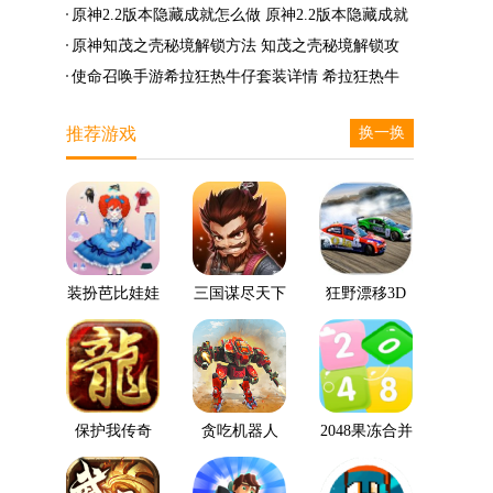
么兑换
么完成
笛的八音曲任务攻略
原神2.2版本隐藏成就怎么做 原神2.2版本隐藏成就
有哪些
原神知茂之壳秘境解锁方法 知茂之壳秘境解锁攻
略
使命召唤手游希拉狂热牛仔套装详情 希拉狂热牛
仔套装后驱方法
推荐游戏
换一换
装扮芭比娃娃
三国谋尽天下
狂野漂移3D
保护我传奇
贪吃机器人
2048果冻合并