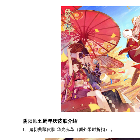
阴阳师五周年庆皮肤介绍
1、鬼切典藏皮肤·华光赤革（额外限时折扣）；