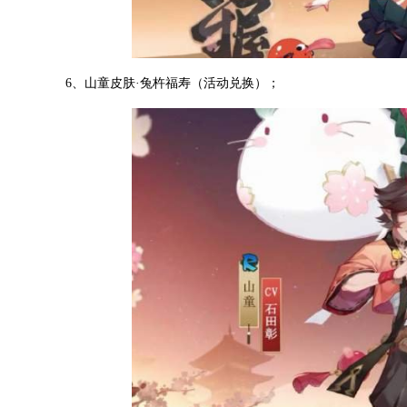
6、山童皮肤·兔杵福寿（活动兑换）；