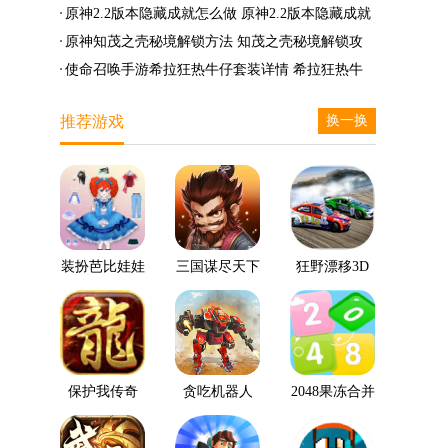
么兑换
么完成
笛的八音曲任务攻略
原神2.2版本隐藏成就怎么做 原神2.2版本隐藏成就
有哪些
原神知茂之壳秘境解锁方法 知茂之壳秘境解锁攻
略
使命召唤手游希拉狂热牛仔套装详情 希拉狂热牛
仔套装后驱方法
推荐游戏
换一换
装扮芭比娃娃
三国谋尽天下
狂野漂移3D
保护我传奇
贪吃机器人
2048果冻合并