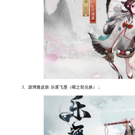
3、源博雅皮肤·乐逐飞墨（曜之契兑换）；