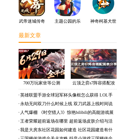
武帝迷城传奇
主题公园的乐
神奇柯基犬世
趣3D
界
最新文章
700万玩家坐等公测
云顶之弈s7阵容搭配攻
《时空猎人3》老玩家加
略 s7最强阵容搭配组成
英雄联盟手游全球冠军杯头像框怎么获得 LOL手
速回归!
大全最新
游2022全球冠军杯头像框领取活动
永劫无间双刀什么时候上线 双刀武器上线时间说
明与分享
人气爆棚 《时空猎人3》惊艳bilibili的高能游戏展
发布会
王者荣耀超前返场在哪里 超前返场皮肤介绍与活
动一览
我是大房东社区花园如何建造 社区花园建造有什
么条件
三国梗传游戏全关卡攻略 抖音小游戏三国梗传全