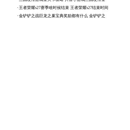
结局一览
王者荣耀s27赛季啥时候结束 王者荣耀s27结束时间
金铲铲之战巨龙之巢宝典奖励都有什么 金铲铲之
战巨龙之巢宝典奖励抢先看