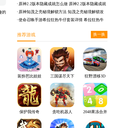
么兑换
么完成
笛的八音曲任务攻略
原神2.2版本隐藏成就怎么做 原神2.2版本隐藏成就
有哪些
原神知茂之壳秘境解锁方法 知茂之壳秘境解锁攻
趣的
略
使命召唤手游希拉狂热牛仔套装详情 希拉狂热牛
仔套装后驱方法
推荐游戏
换一换
装扮芭比娃娃
三国谋尽天下
狂野漂移3D
保护我传奇
贪吃机器人
2048果冻合并