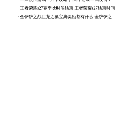
结局一览
王者荣耀s27赛季啥时候结束 王者荣耀s27结束时间
金铲铲之战巨龙之巢宝典奖励都有什么 金铲铲之
战巨龙之巢宝典奖励抢先看