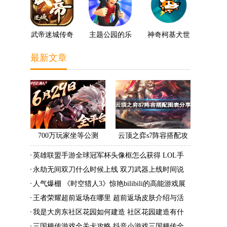
武帝迷城传奇
主题公园的乐
神奇柯基犬世
趣3D
界
最新文章
700万玩家坐等公测
云顶之弈s7阵容搭配攻
《时空猎人3》老玩家加
略 s7最强阵容搭配组成
英雄联盟手游全球冠军杯头像框怎么获得 LOL手
速回归!
大全最新
游2022全球冠军杯头像框领取活动
永劫无间双刀什么时候上线 双刀武器上线时间说
明与分享
人气爆棚 《时空猎人3》惊艳bilibili的高能游戏展
发布会
王者荣耀超前返场在哪里 超前返场皮肤介绍与活
动一览
我是大房东社区花园如何建造 社区花园建造有什
么条件
三国梗传游戏全关卡攻略 抖音小游戏三国梗传全