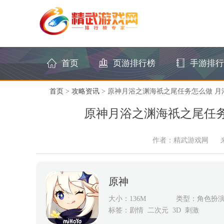
首页
页游排行榜
手游排行
首页
>
攻略资讯
> 原神月浴之渊海祇之尾任务怎么做 
原神月浴之渊海祇之尾任务
作者：精武游戏网
原神
大小：136M
类型：角色扮
标签：
剧情
二次元
3D
刺激