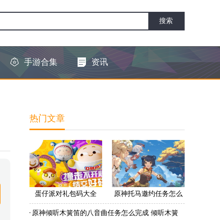
手游合集
资讯
热门文章
蛋仔派对礼包码大全
原神托马邀约任务怎么
2022 蛋仔派对礼包码怎
做 原神托马邀约任务怎
原神倾听木簧笛的八音曲任务怎么完成 倾听木簧