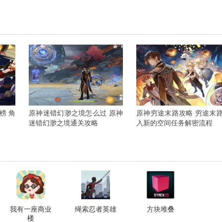
榜 角
原神迷错幻渺之境怎么过 原神
原神穷途末路攻略 穷途末
迷错幻渺之境通关攻略
入新的空间任务解密流程
我有一座商业
绳索忍者英雄
方块堆叠
楼