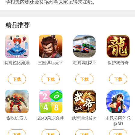
续相关内容还会持续分享大家记得关注哦。
精品推荐
装扮芭比娃娃
三国谋尽天下
狂野漂移3D
保护我传奇
下载
下载
下载
下载
贪吃机器人
2048果冻合并
武帝迷城传奇
主题公园的乐
趣3D
下载
下载
下载
下载