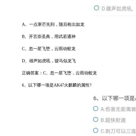
A、一点寒芒先到，随后枪出如龙
B、开言崇圣典，用武若通神
C、忽一星飞堕，云雨动蛟龙
D、雄声如虎吼，骏马似龙飞
正确答案：C、忽一星飞堕，云雨动蛟龙
6、以下哪一项是AK47火麒麟的属性?