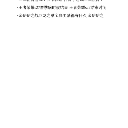
结局一览
王者荣耀s27赛季啥时候结束 王者荣耀s27结束时间
金铲铲之战巨龙之巢宝典奖励都有什么 金铲铲之
战巨龙之巢宝典奖励抢先看