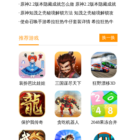
么兑换
么完成
笛的八音曲任务攻略
原神2.2版本隐藏成就怎么做 原神2.2版本隐藏成就
有哪些
原神知茂之壳秘境解锁方法 知茂之壳秘境解锁攻
略
使命召唤手游希拉狂热牛仔套装详情 希拉狂热牛
仔套装后驱方法
推荐游戏
换一换
装扮芭比娃娃
三国谋尽天下
狂野漂移3D
保护我传奇
贪吃机器人
2048果冻合并