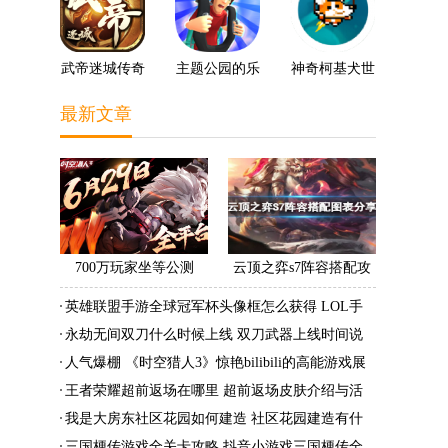
武帝迷城传奇
主题公园的乐
神奇柯基犬世
趣3D
界
最新文章
700万玩家坐等公测
云顶之弈s7阵容搭配攻
《时空猎人3》老玩家加
略 s7最强阵容搭配组成
英雄联盟手游全球冠军杯头像框怎么获得 LOL手
速回归!
大全最新
游2022全球冠军杯头像框领取活动
永劫无间双刀什么时候上线 双刀武器上线时间说
明与分享
人气爆棚 《时空猎人3》惊艳bilibili的高能游戏展
发布会
王者荣耀超前返场在哪里 超前返场皮肤介绍与活
动一览
我是大房东社区花园如何建造 社区花园建造有什
么条件
三国梗传游戏全关卡攻略 抖音小游戏三国梗传全