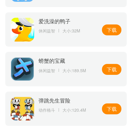
爱洗澡的鸭子
下载
休闲益智
大小:32M
螃蟹的宝藏
下载
休闲益智
大小:189.5M
弹跳先生冒险
下载
动作格斗
大小:120.4M