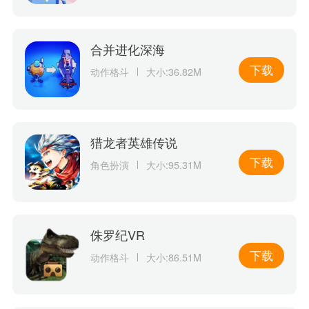
合并进化深海
下载
动作格斗
大小:36.82M
猎龙者英雄传说
下载
角色扮演
大小:95.31M
侏罗纪VR
下载
动作格斗
大小:86.51M