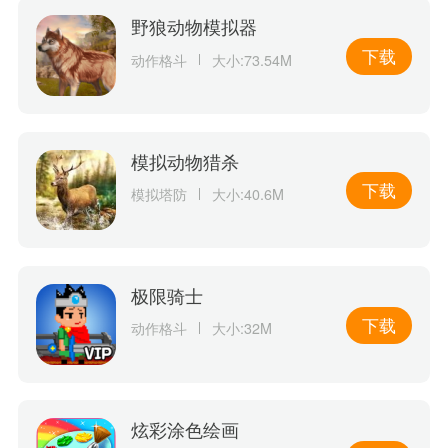
野狼动物模拟器
下载
动作格斗
大小:73.54M
模拟动物猎杀
下载
模拟塔防
大小:40.6M
极限骑士
下载
动作格斗
大小:32M
炫彩涂色绘画